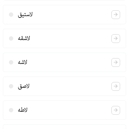
لاستیق
لاشقه
لاشه
لاصق
لاطه