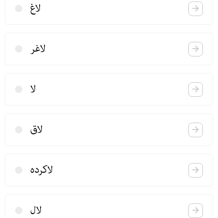
لاغ
لاغر
لا
لاق
لاكرده
لال