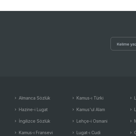
Almanca Sözlük
Kamus-ı Türki
L
Hazine-i Lugat
Kamus'ul Alam
L
İngilizce Sözlük
Lehçe-i Osmani
M
Kamus-ı Fransevi
Lugat-ı Cudi
O