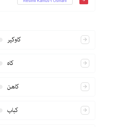
Resimli Kamus-ı Osmani
كاوكیر
كاه
كاهن
كباب