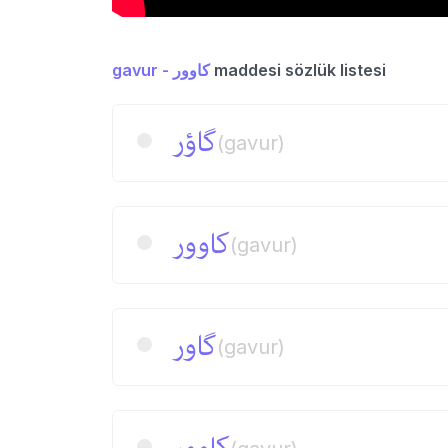
gavur - كاوور
maddesi sözlük listesi
گاؤر
(gavur)
كاوور
(gavur)
گاور
(gavur)