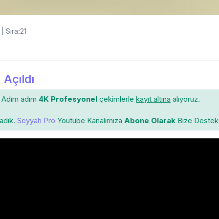
| Sıra:21
 Açıldı
Adım adım
4K Profesyonel
çekimlerle
kayıt altına
alıyoruz.
ladık.
Seyyah Pro
Youtube Kanalımıza
Abone Olarak
Bize Destek 