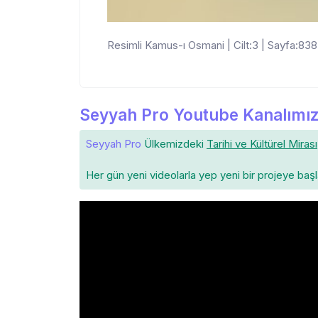
Resimli Kamus-ı Osmani | Cilt:3 | Sayfa:838 
Seyyah Pro Youtube Kanalımız
Seyyah Pro
Ülkemizdeki
Tarihi ve Kültürel Mirası
Her gün yeni videolarla yep yeni bir projeye baş