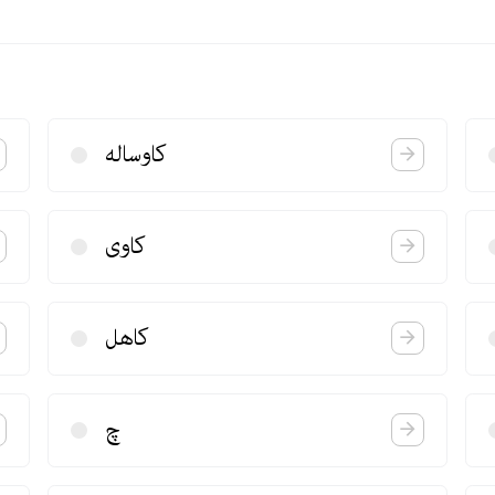
كاوساله
كاوی
كاهل
چ