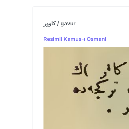
كاوور / gavur
Resimli Kamus-ı Osmani