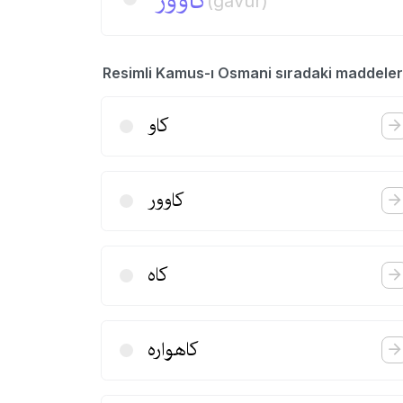
كاوور
(gavur)
Resimli Kamus-ı Osmani sıradaki maddeler
كاو
كاوور
كاه
كاهواره