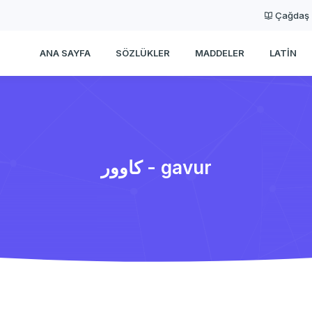
Çağdaş
ANA SAYFA
SÖZLÜKLER
MADDELER
LATIN
كاوور - gavur