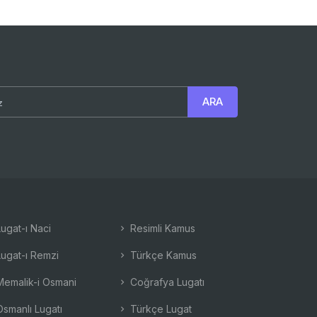
ugat-ı Naci
Resimli Kamus
ugat-ı Remzi
Türkçe Kamus
emalik-i Osmani
Coğrafya Lugatı
smanlı Lugatı
Türkçe Lugat