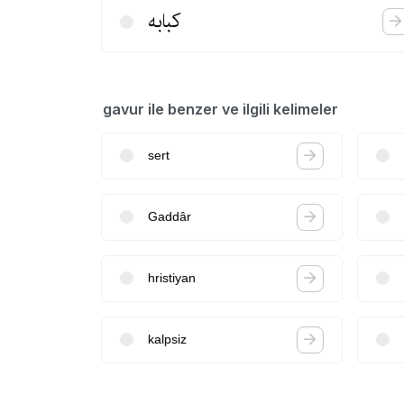
كبابه
gavur ile benzer ve ilgili kelimeler
sert
Gaddâr
hristiyan
kalpsiz