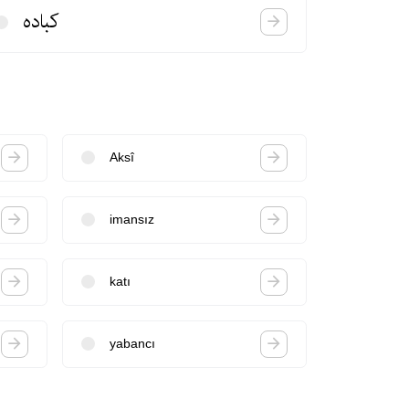
كباده
Aksî
imansız
katı
yabancı