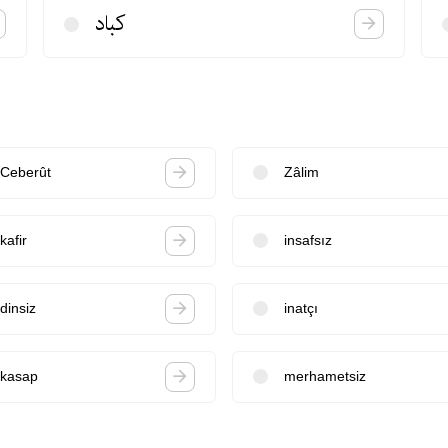
كباد
Ceberût
Zâlim
kafir
insafsız
dinsiz
inatçı
kasap
merhametsiz