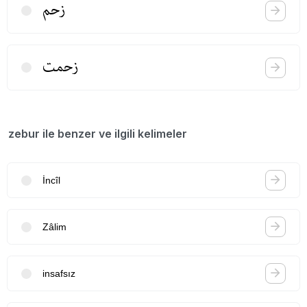
زحم
زحمت
zebur ile benzer ve ilgili kelimeler
İncîl
Zâlim
insafsız