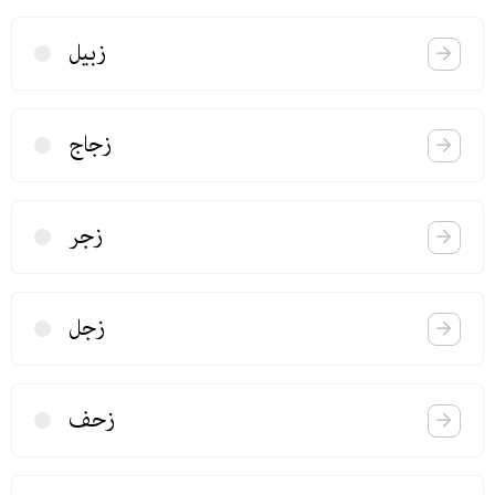
زبیل
زجاج
زجر
زجل
زحف