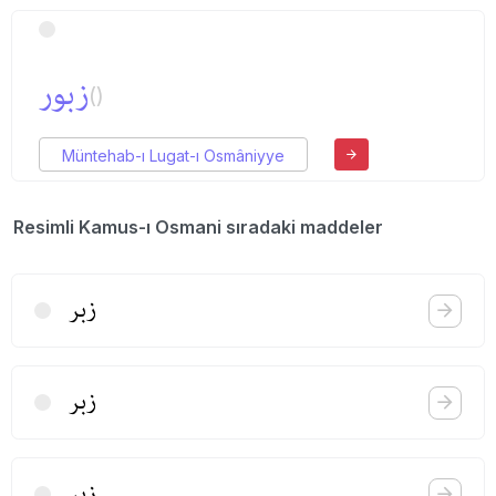
زبور
()
Müntehab-ı Lugat-ı Osmâniyye
Resimli Kamus-ı Osmani sıradaki maddeler
زبر
زبر
زبر