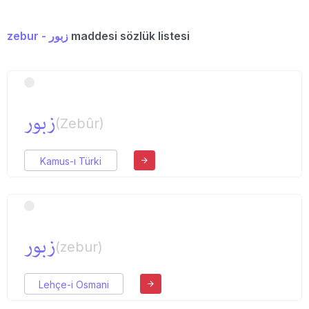
zebur - زبور
maddesi sözlük listesi
زبور
(Zebûr)
Kamus-ı Türki
زبور
(zebur)
Lehçe-i Osmani