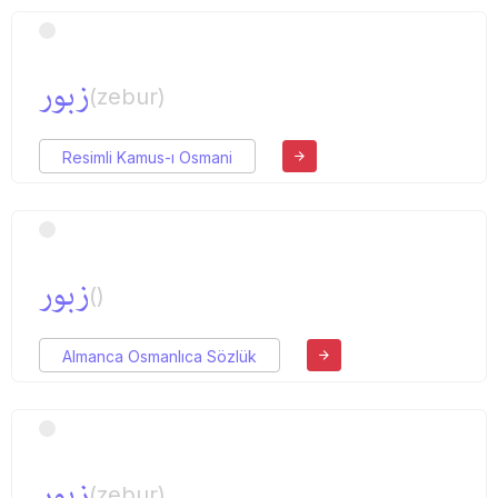
زبور
(zebur)
Resimli Kamus-ı Osmani
زبور
()
Almanca Osmanlıca Sözlük
زبور
(zebur)