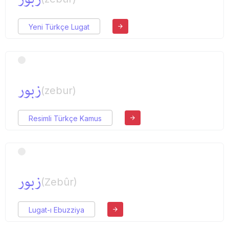
Yeni Türkçe Lugat
زبور
(zebur)
Resimli Türkçe Kamus
زبور
(Zebûr)
Lugat-ı Ebuzziya