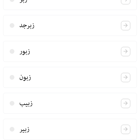
زبرجد
زبور
زبون
زبیب
زبیر