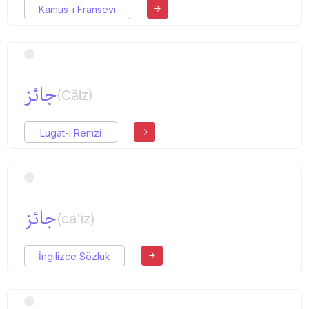
Kamus-ı Fransevi
جائز
(Câiz)
Lugat-ı Remzi
جائز
(ca'iz)
İngilizce Sözlük