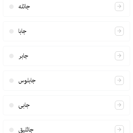
جائله
جابا
جابر
جابلوس
جابی
جاثلیق