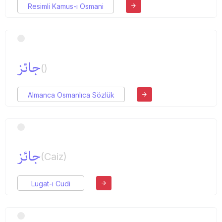
Resimli Kamus-ı Osmani
جائز
()
Almanca Osmanlıca Sözlük
جائز
(Caiz)
Lugat-ı Cudi