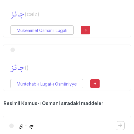
جائز
(caiz)
Mükemmel Osmanlı Lugatı
جائز
()
Müntehab-ı Lugat-ı Osmâniyye
Resimli Kamus-ı Osmani sıradaki maddeler
جا - ی