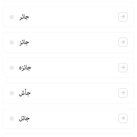
جائر
جائز
جائزه
جأش
جائل