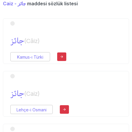
Caiz - جائز
maddesi sözlük listesi
جائز
(Câiz)
Kamus-ı Türki
جائز
(Caiz)
Lehçe-i Osmani