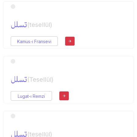
تسلل
(tesellül)
Kamus-ı Fransevi
تسلل
(Tesellül)
Lugat-ı Remzi
تسلل
(tesellül)