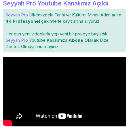
Seyyah Pro Youtube Kanalımız Açıldı
Seyyah Pro
Ülkemizdeki
Tarihi ve Kültürel Mirası
Adım adım
4K Profesyonel
çekimlerle
kayıt altına
alıyoruz.
Her gün yeni videolarla yep yeni bir projeye başladık.
Seyyah Pro
Youtube Kanalımıza
Abone Olarak
Bize
Destek Olmayı unutmayınız.