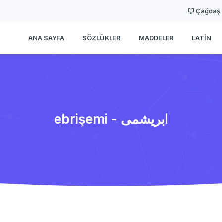
Çağdaş
ANA SAYFA
SÖZLÜKLER
MADDELER
LATIN
ebrişemi - ابریشمی