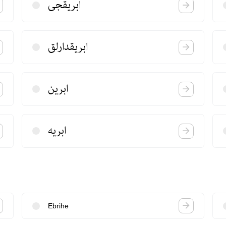
ابریقجی
ابریقدارلق
ابرین
ابریه
Ebrihe