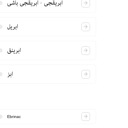
ابریقجی - ابریقجی باشی
ابریل
ابرینق
ابز
Ebrinac