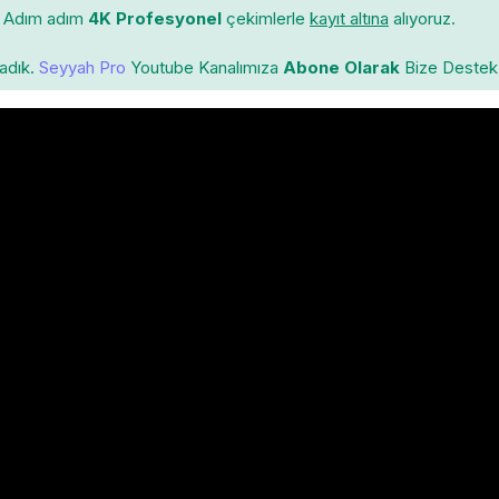
Adım adım
4K Profesyonel
çekimlerle
kayıt altına
alıyoruz.
ladık.
Seyyah Pro
Youtube Kanalımıza
Abone Olarak
Bize Destek 