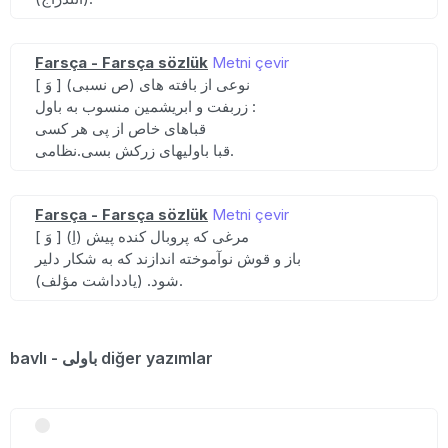
Farsça - Farsça sözlük
Metni çevir
[ وَ ] (ص نسبی) نوعی از بافته های
زربفت و ابریشمین منسوب به باول :
قباهای خاص از پی هر کسی
قبا باولیهای زرکش بسی.نظامی.
Farsça - Farsça sözlük
Metni çevir
[ وَ ] (اِ) مرغی که پروبال کنده پیش
باز و قوش نوآموخته اندازند که به شکار دلیر
شود. (یادداشت مؤلف).
bavlı - باولی diğer yazımlar