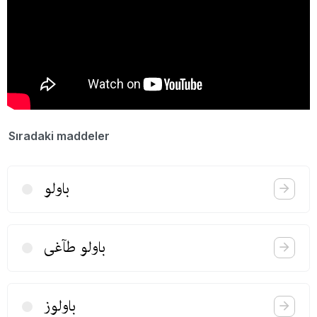
Sıradaki maddeler
باولو
باولو طآغی
باولوز