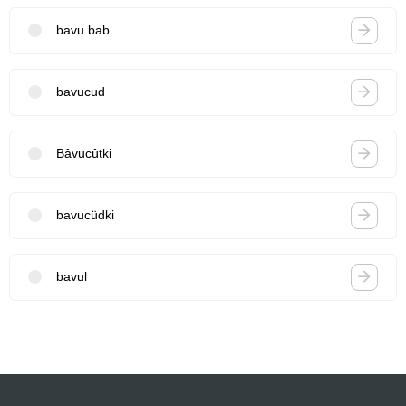
bavu bab
bavucud
Bâvucûtki
bavucüdki
bavul