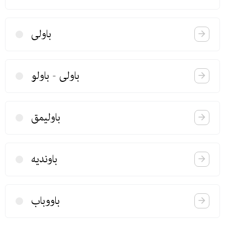
باولی
باولی - باولو
باولیمق
باوندیه
باووباب