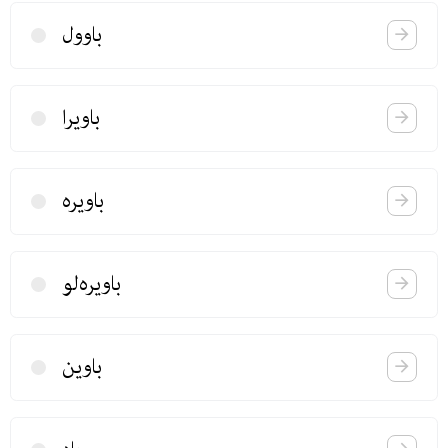
باوول
باویرا
باویره
باویره‌لو
باوین