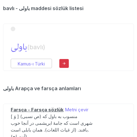
bavlı - باولی maddesi sözlük listesi
باولی
(bavlı)
Kamus-ı Türki
باولی Arapça ve farsça anlamları
Farsça - Farsça sözlük
Metni çevir
[ وَ ] (ص نسبی) منسوب به باول که
شهری است که جامهٔ ابریشمی در آنجا خوب
بافند. (از غیاث اللغات). همان بابلی است.
(آنندراج).