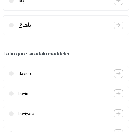
باه
باهاق
Latin göre sıradaki maddeler
Baviere
bavin
baviyare