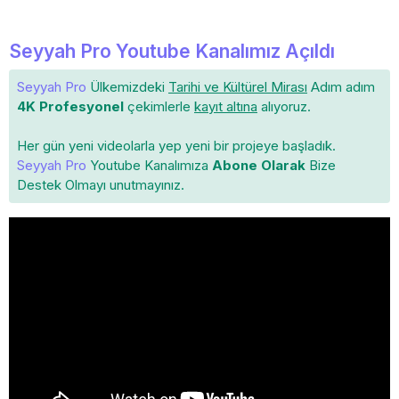
Seyyah Pro Youtube Kanalımız Açıldı
Seyyah Pro
Ülkemizdeki
Tarihi ve Kültürel Mirası
Adım adım
4K Profesyonel
çekimlerle
kayıt altına
alıyoruz.
Her gün yeni videolarla yep yeni bir projeye başladık.
Seyyah Pro
Youtube Kanalımıza
Abone Olarak
Bize
Destek Olmayı unutmayınız.