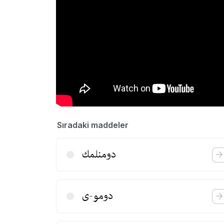
Sıradaki maddeler
دومنلمك
دومو‌-ی