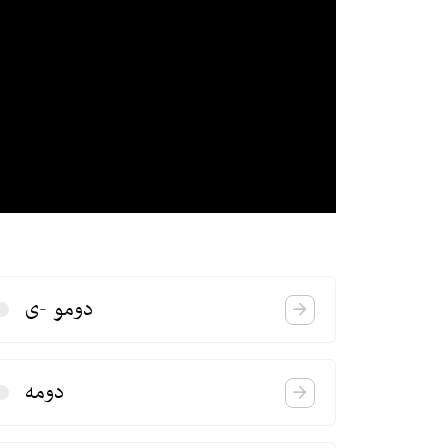
دومو -ی
دومه