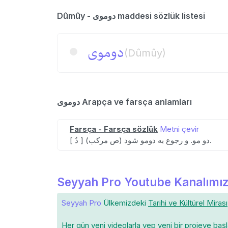
Dûmûy - دوموی maddesi sözlük listesi
دوموی
(Dûmûy)
دوموی Arapça ve farsça anlamları
Farsça - Farsça sözlük
Metni çevir
[ دُ ] (ص مرکب) دو مو. و رجوع به دومو شود.
Seyyah Pro Youtube Kanalımız
Seyyah Pro
Ülkemizdeki
Tarihi ve Kültürel Mirası
Her gün yeni videolarla yep yeni bir projeye baş