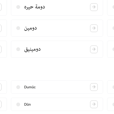
دومة حیره
دومین
دومینیق
Dumûc
Dûn