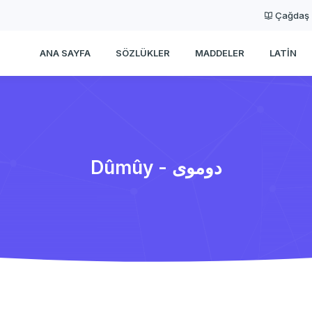
Çağdaş
ANA SAYFA
SÖZLÜKLER
MADDELER
LATIN
Dûmûy - دوموی