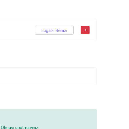
Lugat-ı Remzi
Olmayı unutmayınız.