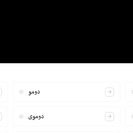
دومو
دوموی