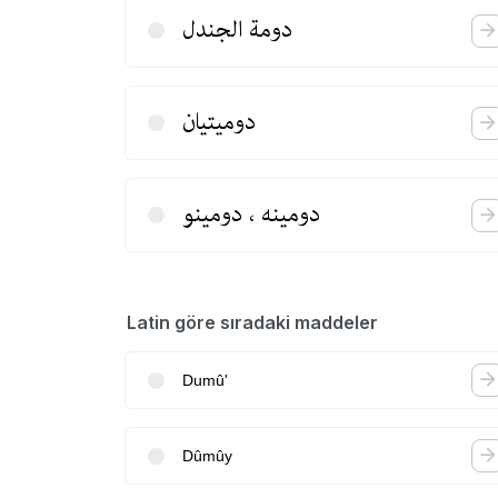
دومة الجندل
دومیتیان
دومینه ، دومینو
Latin göre sıradaki maddeler
Dumû'
Dûmûy