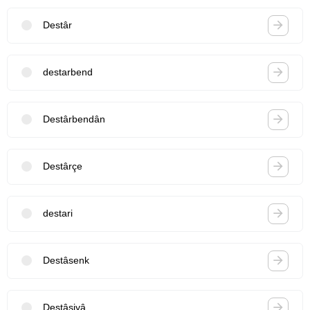
Destâr
destarbend
Destârbendân
Destârçe
destari
Destâsenk
Destâsiyâ