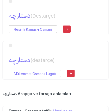
دستارچه
(Destârçe)
Resimli Kamus-ı Osmani
دستار‌چه
(destarçe)
Mükemmel Osmanlı Lugatı
دستارچه Arapça ve farsça anlamları
Farsça - Farsça sözlük
Metni çevir