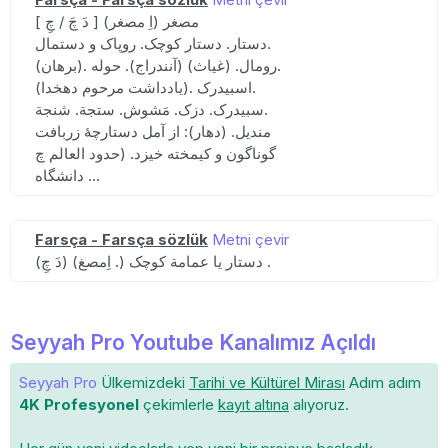
[ دَ چَ / چِ ] (اِ مصغر) مصغر
دستار. دستار کوچک. روپاک و دستمال.
(برهان). رومال. (غیاث) (آنندراج). حوله.
(یادداشت مرحوم دهخدا). اسبیدرک.
سبیدرک. دزک. مَشوش. ستجة. شنجة.
مندیل. (دهار): از آمل دستارچهٔ زربافت
گوناگون و کیمخته خیزد. (حدود العالم چ
دانشگاه ...
Farsça - Farsça sözlük
Metni çevir
(دَ چِ) (اِمصغ .) دستار یا عمامة کوچک .
Seyyah Pro Youtube Kanalımız Açıldı
Seyyah Pro
Ülkemizdeki
Tarihi ve Kültürel Mirası
Adım adım
4K Profesyonel
çekimlerle
kayıt altına
alıyoruz.