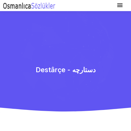
Destârçe - دستارچه