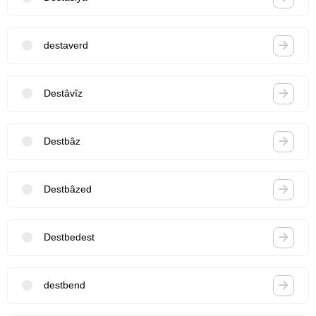
destaverd
Destâvîz
Destbâz
Destbâzed
Destbedest
destbend