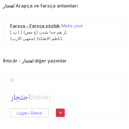
اهتجار Arapça ve farsça anlamları
Farsça - Farsça sözlük
Metni çevir
[ اِ تِ ] (ع مص) از هم جدا شدن.
(منتهی الارب) (ناظم الاطباء).
İhticâr - اهتجار diğer yazımlar
احتجار
(İhticâr)
Lugat-ı Remzi