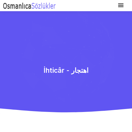
İhticâr - اهتجار