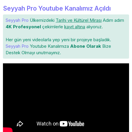
Seyyah Pro Youtube Kanalımız Açıldı
Seyyah Pro
Ülkemizdeki
Tarihi ve Kültürel Mirası
Adım adım
4K Profesyonel
çekimlerle
kayıt altına
alıyoruz.
Her gün yeni videolarla yep yeni bir projeye başladık.
Seyyah Pro
Youtube Kanalımıza
Abone Olarak
Bize
Destek Olmayı unutmayınız.