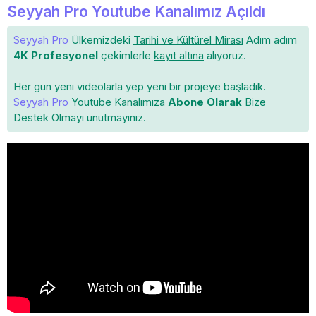
Seyyah Pro Youtube Kanalımız Açıldı
Seyyah Pro
Ülkemizdeki
Tarihi ve Kültürel Mirası
Adım adım
4K Profesyonel
çekimlerle
kayıt altına
alıyoruz.
Her gün yeni videolarla yep yeni bir projeye başladık.
Seyyah Pro
Youtube Kanalımıza
Abone Olarak
Bize
Destek Olmayı unutmayınız.