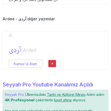
Ardee - آردی diğer yazımlar
آردی
(Ardei)
Kamus'ul Alam
Seyyah Pro Youtube Kanalımız Açıldı
Seyyah Pro
Ülkemizdeki
Tarihi ve Kültürel Mirası
Adım adım
4K Profesyonel
çekimlerle
kayıt altına
alıyoruz.
Her gün yeni videolarla yep yeni bir projeye başladık.