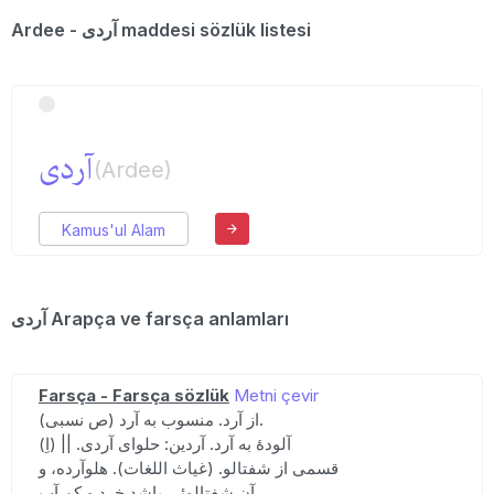
Ardee - آردی maddesi sözlük listesi
آردی
(Ardee)
Kamus'ul Alam
آردی Arapça ve farsça anlamları
Farsça - Farsça sözlük
Metni çevir
(ص نسبی) از آرد. منسوب به آرد.
آلودهٔ به آرد. آردین: حلوای آردی. || (اِ)
قسمی از شفتالو. (غیاث اللغات). هلوآرده، و
آن شفتالوئی باشد خرد و کم آب.