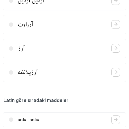
آردین آردین
آرراوت
آرز
آرزپلانغه
Latin göre sıradaki maddeler
ardc - ardıc