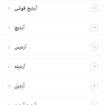
آردیج قوشی
آردیچ
آردیس
آردیله
آردین