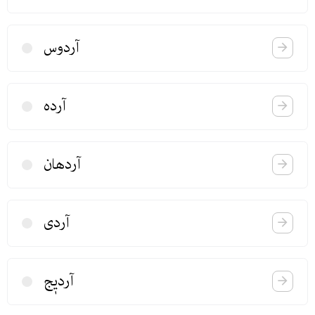
آردوس
آرده
آردهان
آردی
آردیٖج