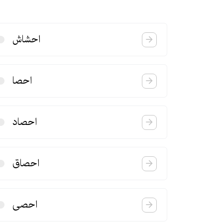
احشاش
احصا
احصاد
احصاق
احصی