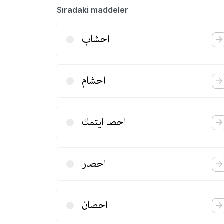
Sıradaki maddeler
احشاب
احشام
احصا ایتمك
احصار
احصان