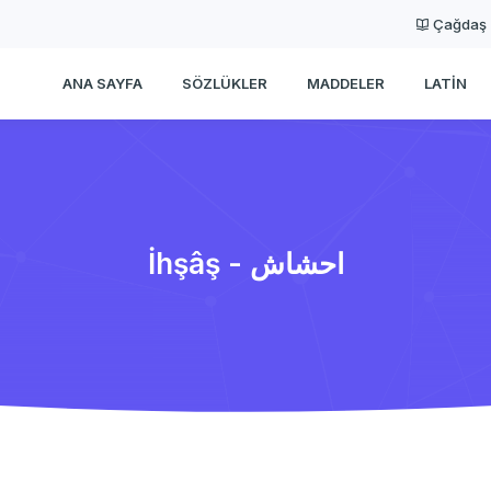
Çağdaş
ANA SAYFA
SÖZLÜKLER
MADDELER
LATIN
İhşâş - احشاش