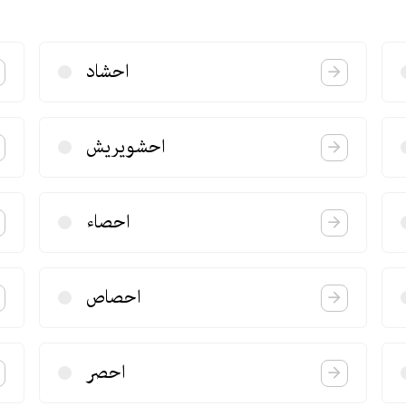
احشاد
احشویریش
احصاء
احصاص
احصر