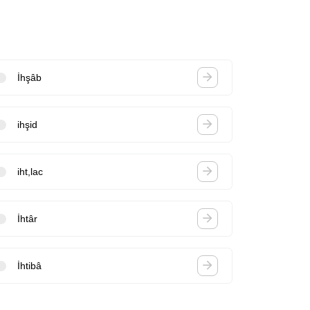
İhşâb
ihşid
iht,lac
İhtâr
İhtibâ