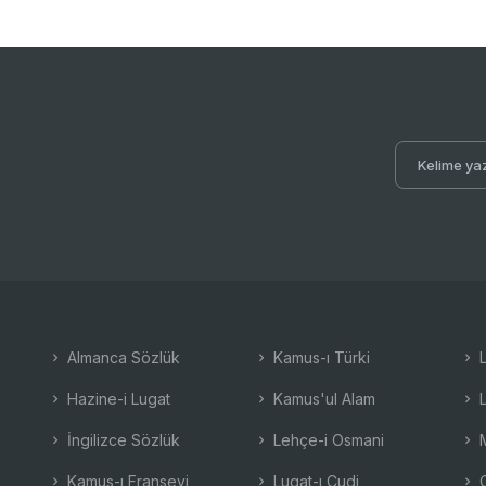
Almanca Sözlük
Kamus-ı Türki
L
Hazine-i Lugat
Kamus'ul Alam
L
İngilizce Sözlük
Lehçe-i Osmani
M
Kamus-ı Fransevi
Lugat-ı Cudi
O