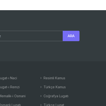
ugat-ı Naci
Resimli Kamus
ugat-ı Remzi
Türkçe Kamus
emalik-i Osmani
Coğrafya Lugatı
smanlı Lugatı
Türkçe Lugat