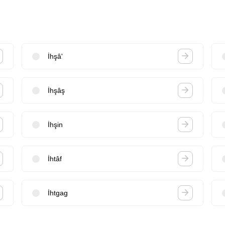
İhşâ'
İhşâş
İhşin
İhtâf
İhtgag