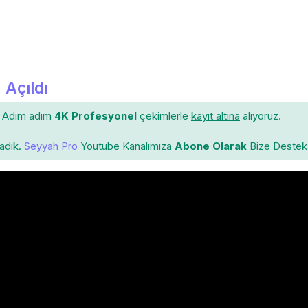
 Açıldı
Adım adım
4K Profesyonel
çekimlerle
kayıt altına
alıyoruz.
ladık.
Seyyah Pro
Youtube Kanalımıza
Abone Olarak
Bize Destek 