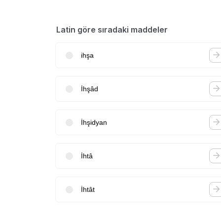
Latin göre sıradaki maddeler
ihşa
İhşâd
İhşidyan
İhtâ
İhtât