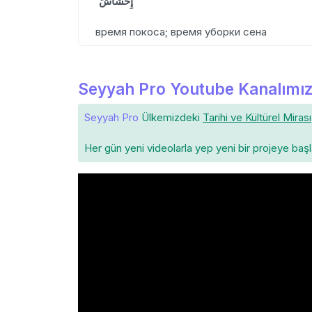
إِحْشَاشٌّ
время покоса; время уборки сена
Seyyah Pro Youtube Kanalımız
Seyyah Pro
Ülkemizdeki
Tarihi ve Kültürel Mirası
Her gün yeni videolarla yep yeni bir projeye baş