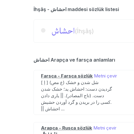
İhşâş - احشاش maddesi sözlük listesi
احشاش
(İhşâş)
احشاش Arapça ve farsça anlamları
Farsça - Farsça sözlük
Metni çevir
[ اِ ] (ع مص) شل شدن و خشک
گردیدن دست: احشاش ید؛ خشک شدن
دست. (تاج المصادر). || یاری دادن
کسی را در بریدن و گرد آوردن حشیش.
|| احشاش ...
Arapça - Rusca sözlük
Metni çevir