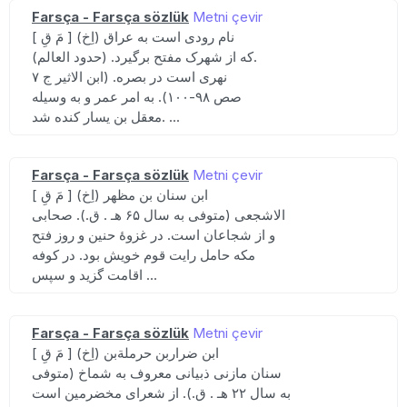
Farsça - Farsça sözlük
Metni çevir
[ مَ قِ ] (اِخ) نام رودی است به عراق
که از شهرک مفتح برگیرد. (حدود العالم).
نهری است در بصره. (ابن الاثیر ج ۷
صص ۹۸-۱۰۰). به امر عمر و به وسیله
معقل بن یسار کنده شد. ...
Farsça - Farsça sözlük
Metni çevir
[ مَ قِ ] (اِخ) ابن سنان بن مظهر
الاشجعی (متوفی به سال ۶۵ هـ . ق.). صحابی
و از شجاعان است. در غزوهٔ حنین و روز فتح
مکه حامل رایت قوم خویش بود. در کوفه
اقامت گزید و سپس ...
Farsça - Farsça sözlük
Metni çevir
[ مَ قِ ] (اِخ) ابن ضراربن حرملةبن
سنان مازنی ذبیانی معروف به شماخ (متوفی
به سال ۲۲ هـ . ق.). از شعرای مخضرمین است