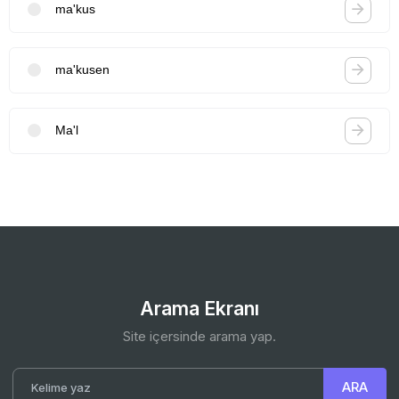
ma'kus
ma'kusen
Ma'l
Arama Ekranı
Site içersinde arama yap.