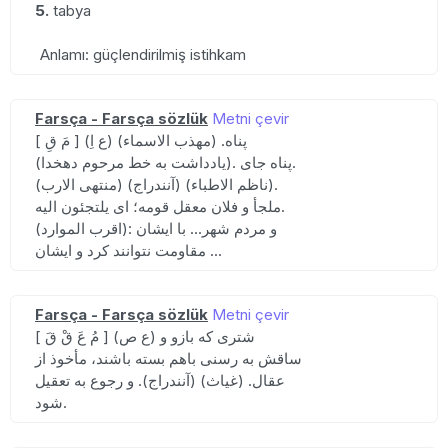
5.
tabya
Anlamı: güçlendirilmiş istihkam
Farsça - Farsça sözlük
Metni çevir
[ مَ قِ ] (ع اِ) پناه. (مهذب الاسماء)
(یادداشت به خط مرحوم دهخدا). پناه جای.
(منتهی الارب) (آنندراج) (ناظم الاطباء).
ملجأ و فلان معقل قومه؛ ای یلتجئون الیه.
(اقرب الموارد): و مردم شهر... با ایشان
مقاومت نتوانند کرد و ایشان ...
Farsça - Farsça sözlük
Metni çevir
[ مُ عَ قْ قَ ] (ع ص) شتری که بازو و
ساقش به رسنی باهم بسته باشند، مأخوذ از
عقال. (غیاث) (آنندراج). و رجوع به تعقیل
شود.