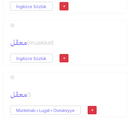
İngilizce Sözlük
معقل
(muakkal)
İngilizce Sözlük
معقل
()
Müntehab-ı Lugat-ı Osmâniyye