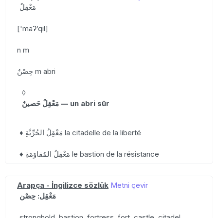
مَعْقِلٌ
['maʔʼqil]
n m
حِصْنٌ m abri
◊
مَعْقِلٌ حَصينٌ — un abri sûr
♦ مَعْقِلُ الحُرِّيَّةِ la citadelle de la liberté
♦ مَعْقِلُ المُقاوَمَةِ le bastion de la résistance
Arapça - İngilizce sözlük
Metni çevir
مَعْقِل: حِصْن
stronghold, bastion, fortress, fort, castle, citadel