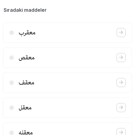
Sıradaki maddeler
معقرب
معقص
معقف
معقل
معقله