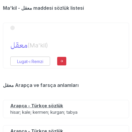
Ma'kil - معقل maddesi sözlük listesi
معقل
(Ma'kil)
Lugat-ı Remzi
معقل Arapça ve farsça anlamları
Arapça - Türkçe sözlük
hisar; kale; kermen; kurgan; tabya
Arapça - Türkçe sözlük