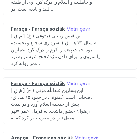
و جاهلیت و اسلام را درک کرد. وی از طبقهٔ
لبید و نابغه است. در ...
Farsça - Farsça sözlük
Metni çevir
[ مَ قِ ] (اِخ) ابن قیس ریاحی (متوفی
به سال ۴۳ هـ . ق.). سرداری شجاع و بخشنده
بود. حیات پیغمبر اکرم را درک کرد. عماربن
یا سروی را برای دادن مژدهٔ فتح شوشتر به نزد
عمر روانه کرد ...
Farsça - Farsça sözlük
Metni çevir
[ مَ قِ ] (اِخ) ابن یساربن عبداللََّه مزنی
(متوفی در حدود ۶۵ هـ . ق.) صحابی است.
پیش از حدیبیه اسلام آورد و در بیعت
رضوان حضور داشت. به فرمان عمر «نهر
معقل» را در بصره حفر کرد که به ...
Arapça - Fransızca sözlük
Metni çevir