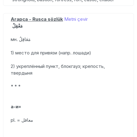
Arapça - Rusca sözlük
Metni çevir
مَعْقِلٌ
мн. مَعَاقِلُ
1) место для привязи (напр. лошади)
2) укреплённый пункт, блокгауз; крепость,
твердыня
* * *
а-и=
pl. = معاقل