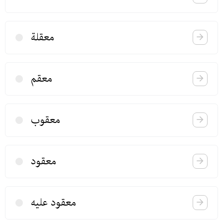
معقلة
معقم
معقوب
معقود
‌معقود علیه