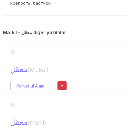
крепость; бастион
Ma'kil - معقل diğer yazımlar
معقل
(Mukal)
Kamus'ul Alam
معقل
(makıl)