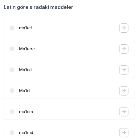
Latin göre sıradaki maddeler
ma'kel
Ma'kere
Ma'kid
Ma'kil
ma'kim
ma'kud