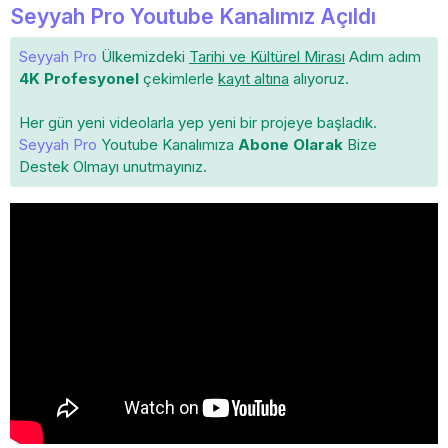
Seyyah Pro Youtube Kanalımız Açıldı
Seyyah Pro
Ülkemizdeki
Tarihi ve Kültürel Mirası
Adım adım
4K Profesyonel
çekimlerle
kayıt altına
alıyoruz.
Her gün yeni videolarla yep yeni bir projeye başladık.
Seyyah Pro
Youtube Kanalımıza
Abone Olarak
Bize
Destek Olmayı unutmayınız.