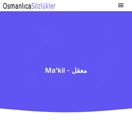
Ma'kil - معقل