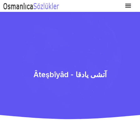
Âteşbîyâd - آتشی یادقا