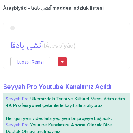
Âteşbîyâd - آتشی یادقا maddesi sözlük listesi
آتشی یادقا
(Âteşbîyâd)
Lugat-ı Remzi
Seyyah Pro Youtube Kanalımız Açıldı
Seyyah Pro
Ülkemizdeki
Tarihi ve Kültürel Mirası
Adım adım
4K Profesyonel
çekimlerle
kayıt altına
alıyoruz.
Her gün yeni videolarla yep yeni bir projeye başladık.
Seyyah Pro
Youtube Kanalımıza
Abone Olarak
Bize
Destek Olmayı unutmayınız.