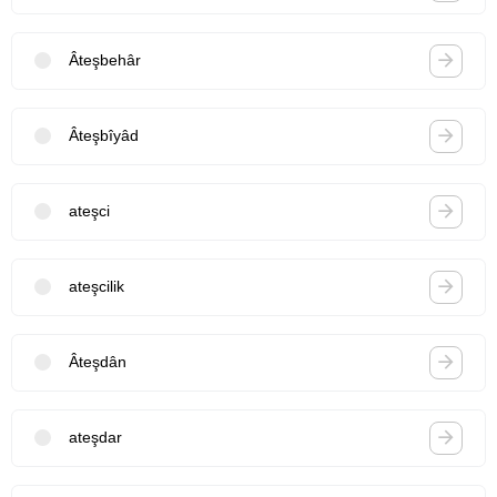
Âteşbehâr
Âteşbîyâd
ateşci
ateşcilik
Âteşdân
ateşdar