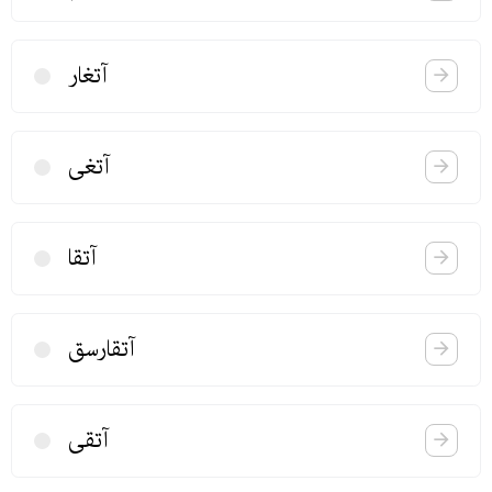
آتغار
آتغی
آتقا
آتقارسق
آتقی