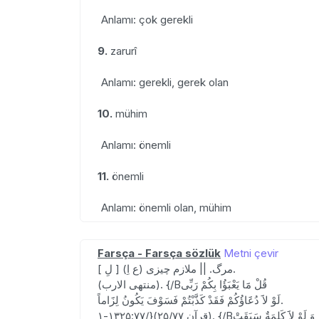
Anlamı: çok gerekli
9.
zarurî
Anlamı: gerekli, gerek olan
10.
mühim
Anlamı: önemli
11.
önemli
Anlamı: önemli olan, mühim
Farsça - Farsça sözlük
Metni çevir
[ لِ ] (ع اِ) مرگ. || ملازم چیزی.
(منتهی الارب). {/Bقُلْ مََا یَعْبَؤُا بِکُمْ رَبِّی
لَوْ لاََ دُعََاؤُکُمْ فَقَدْ کَذَّبْتُمْ فَسَوْفَ یَکُونُ لِزََاماً.
۱-۱۳۲۵:۷۷/}(قرآن ۲۵/۷۷). {/Bوَ لَوْ لاََ کَلِمَةٌ سَبَقَتْ