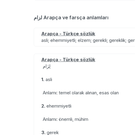
لزام Arapça ve farsça anlamları
Arapça - Türkçe sözlük
asli; ehemmiyetli; elzem; gerekli; gereklik; ge
Arapça - Türkçe sözlük
لِزَام
1.
asli
Anlamı: temel olarak alınan, esas olan
2.
ehemmiyetli
Anlamı: önemli, mühim
3.
gerek