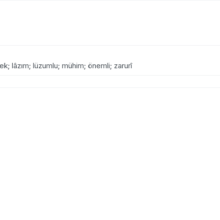
rek; lâzım; lüzumlu; mühim; önemli; zarurî