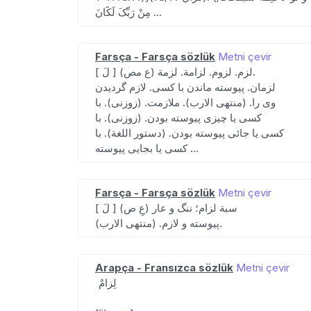
مِنْ رَبِّکَ لَکََانَ ...
Farsça - Farsça sözlük
Metni çevir
[ لَ ] (ع مص) لزم. لزوم. لزامة. لزمة.
لزمان. پیوسته ماندن با کسی. لازم گردیدن
وی را. (منتهی الارب). ملازمت. (زوزنی). با
کسی یا چیزی پیوسته بودن. (زوزنی). با
کسی یا جائی پیوسته بودن. (دستور اللغة). با
کسی یا بجایی پیوسته ...
Farsça - Farsça sözlük
Metni çevir
[ لَ ] (عِ ص) سبة لزام؛ ننگ و عار
پیوسته و لازم. (منتهی الارب).
Arapça - Fransızca sözlük
Metni çevir
لِزامٌ