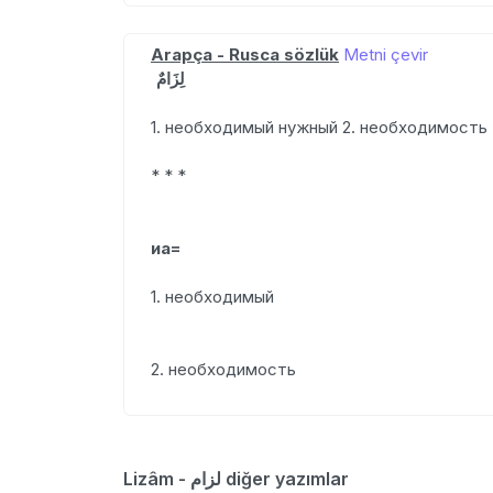
Arapça - Rusca sözlük
Metni çevir
لِزَامٌ
1. необходимый нужный 2. необходимость
* * *
иа=
1. необходимый
2. необходимость
Lizâm - لزام diğer yazımlar