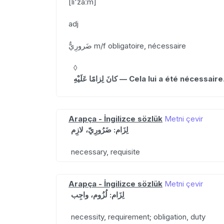
[li'zaːm]
adj
ضَرورِيٌّ m/f obligatoire, nécessaire
◊
كانَ لِزامًا عَلَيْهِ — Cela lui a été nécessaire
Arapça - İngilizce sözlük
Metni çevir
لِزَام: ضَرُورِيّ، لازِم
necessary, requisite
Arapça - İngilizce sözlük
Metni çevir
لِزَام: لُزُوم، واجِب
necessity, requirement; obligation, duty