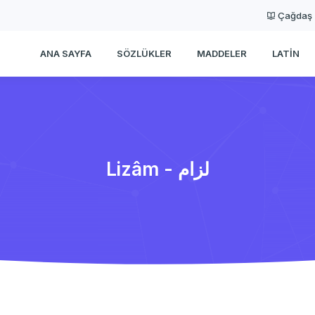
Çağdaş
ANA SAYFA
SÖZLÜKLER
MADDELER
LATIN
Lizâm - لزام