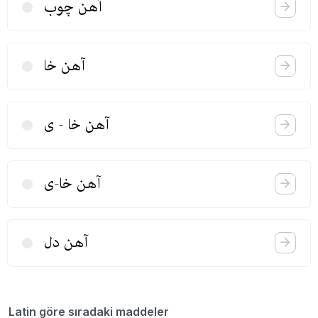
آهن چوب
آهن خا
آهن خا - ی
آهن خا-ی
آهن دل
Latin göre sıradaki maddeler