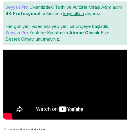
Seyyah Pro
Ülkemizdeki
Tarihi ve Kültürel Mirası
Adım adım
4K Profesyonel
çekimlerle
kayıt altına
alıyoruz.
Her gün yeni videolarla yep yeni bir projeye başladık.
Seyyah Pro
Youtube Kanalımıza
Abone Olarak
Bize
Destek Olmayı unutmayınız.