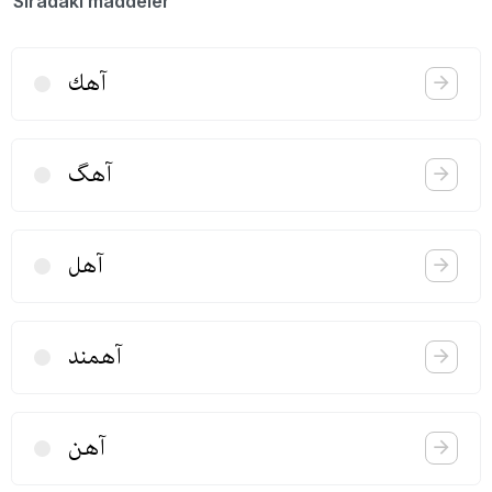
Sıradaki maddeler
آهك
آهگ
آهل
آهمند
آهن