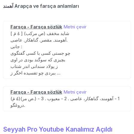
آهمند Arapça ve farsça anlamları
Farsça - Farsça sözlük
Metni çevir
[ هُ مَ ] (ص مرکب) شاید مخفف
آهومند. مقصر. گناهکار. عاصی.
جانی :
چو جستی کسی با کسی گفتگوی
بچیزی که سوگند بودی در اوی
ز پولاد سندانی اندر شتاب
ببردی چو تفسیده اخگر ز ...
Farsça - Farsça sözlük
Metni çevir
(هُ مَ)(ص مر.) 1 - آهومند، گناهکار، عاصی . 2 - معیوب . 3 -
دروغگو.
Seyyah Pro Youtube Kanalımız Açıldı