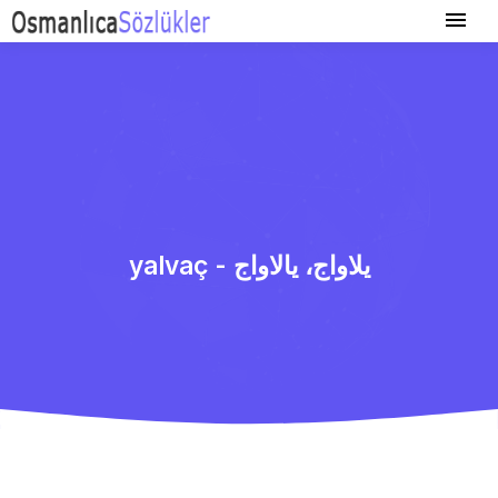
yalvaç - یلاواج، یالاواج