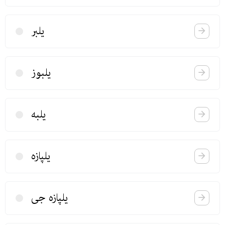
یلبر
یلبوز
یلبه
یلپازه
یلپازه جی