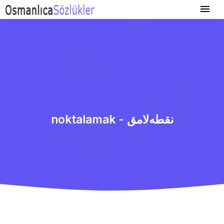
noktalamak - نقطه‌لامق