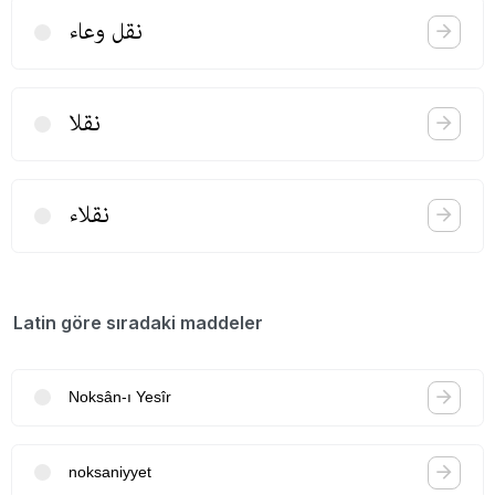
نقل وعاء
نقلا
نقلاء
Latin göre sıradaki maddeler
Noksân-ı Yesîr
noksaniyyet