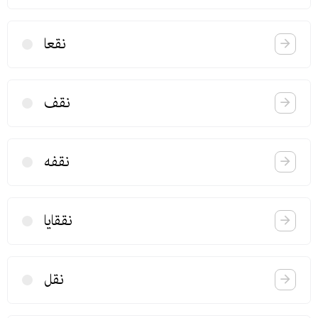
نقعا
نقف
نقفه
نققایا
نقل