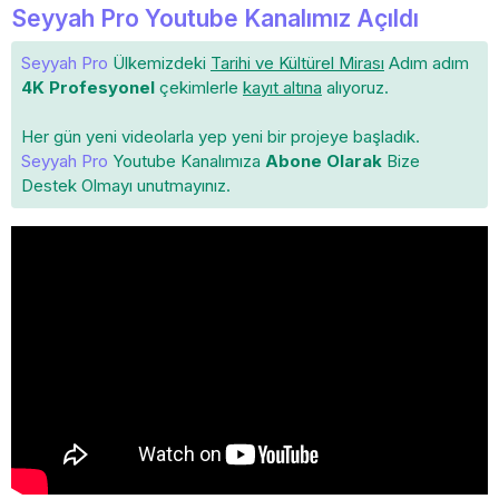
Seyyah Pro Youtube Kanalımız Açıldı
Seyyah Pro
Ülkemizdeki
Tarihi ve Kültürel Mirası
Adım adım
4K Profesyonel
çekimlerle
kayıt altına
alıyoruz.
Her gün yeni videolarla yep yeni bir projeye başladık.
Seyyah Pro
Youtube Kanalımıza
Abone Olarak
Bize
Destek Olmayı unutmayınız.