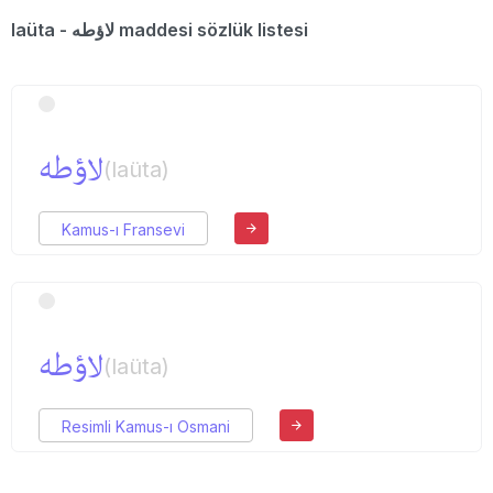
laüta - لاؤطه maddesi sözlük listesi
لاؤطه
(laüta)
Kamus-ı Fransevi
لاؤطه
(laüta)
Resimli Kamus-ı Osmani