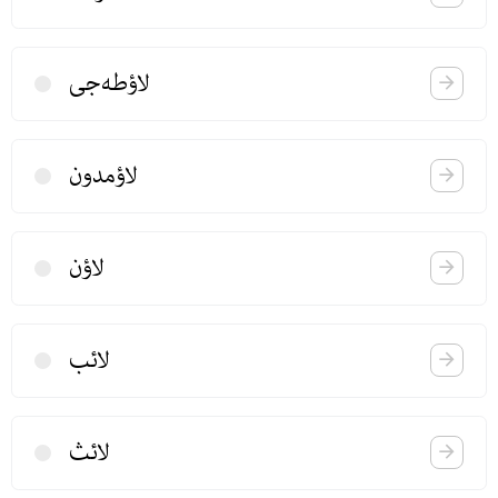
لاؤطه‌جی
لاؤمدون
لاؤن
لائب
لائث