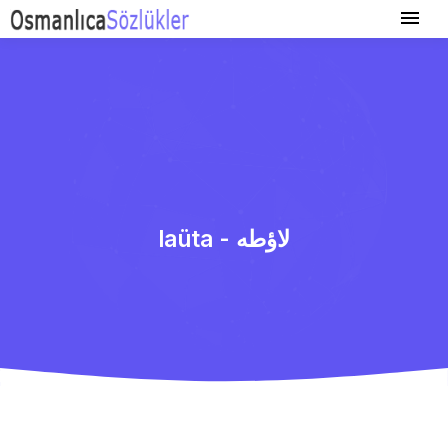
laüta - لاؤطه