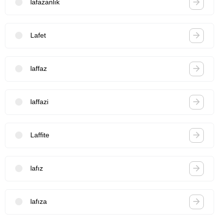
lafazanlık
Lafet
laffaz
laffazi
Laffite
lafız
lafıza