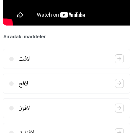
Sıradaki maddeler
لافت
لافح
لافزن
لافزنلق