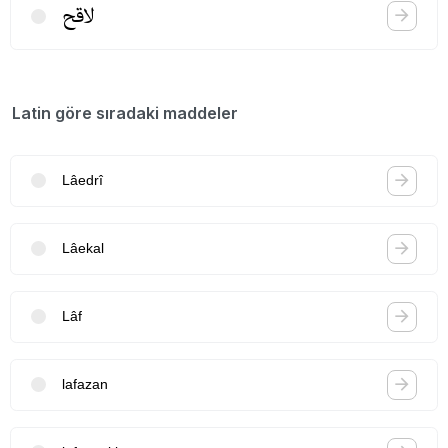
لاقح
Latin göre sıradaki maddeler
Lâedrî
Lâekal
Lâf
lafazan