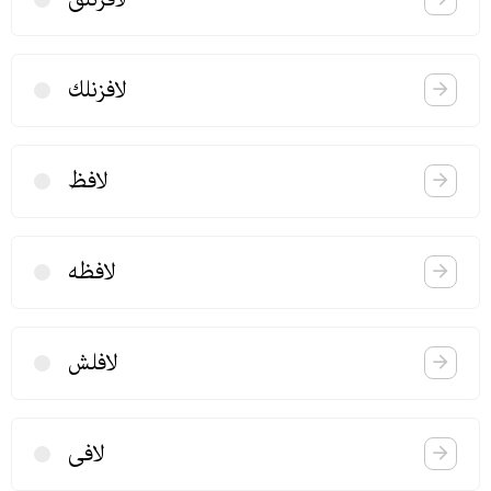
لافزنلك
لافظ
لافظه
لافلش
لافی