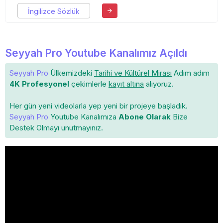
İngilizce Sözlük
Seyyah Pro Youtube Kanalımız Açıldı
Seyyah Pro
Ülkemizdeki
Tarihi ve Kültürel Mirası
Adım adım
4K Profesyonel
çekimlerle
kayıt altına
alıyoruz.
Her gün yeni videolarla yep yeni bir projeye başladık.
Seyyah Pro
Youtube Kanalımıza
Abone Olarak
Bize
Destek Olmayı unutmayınız.