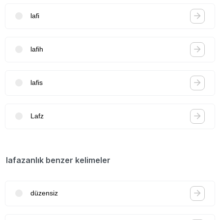
lafi
lafih
lafis
Lafz
lafazanlık benzer kelimeler
düzensiz