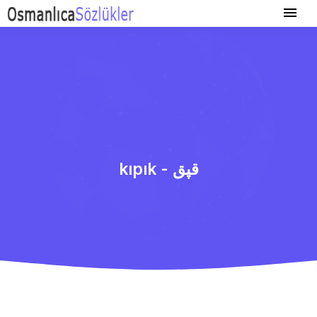
kıpık - قپق