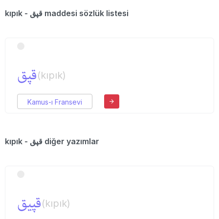
kıpık - قپق maddesi sözlük listesi
قپق
(kıpık)
Kamus-ı Fransevi
kıpık - قپق diğer yazımlar
قپیق
(kıpık)