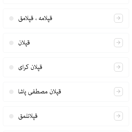
قپلامه ، قپلامق
قپلان
قپلان كرای
قپلان مصطفی پاشا
قپلانلمق