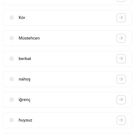
Kör
Müstehcen
berbat
nahoş
iğrenç
huysuz