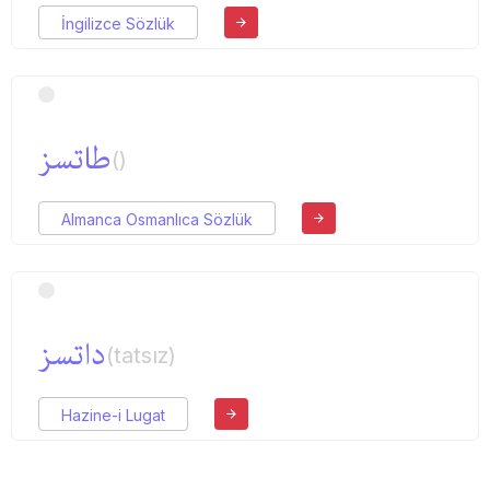
İngilizce Sözlük
طاتسز
()
Almanca Osmanlıca Sözlük
داتسز
(tatsız)
Hazine-i Lugat