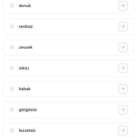
donuk
renksiz
zevzek
sıkıcı
kabak
görgüsüz
lezzetsiz