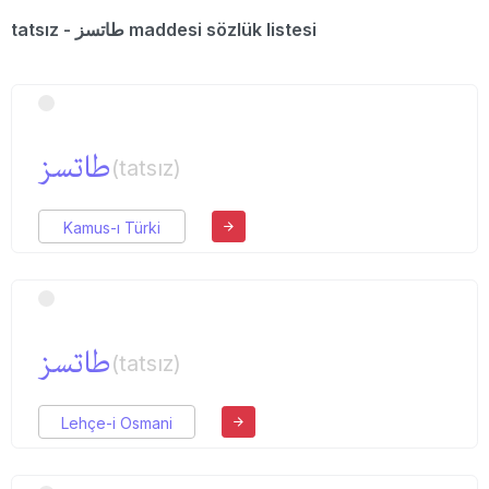
tatsız - طاتسز maddesi sözlük listesi
طاتسز
(tatsız)
Kamus-ı Türki
طاتسز
(tatsız)
Lehçe-i Osmani