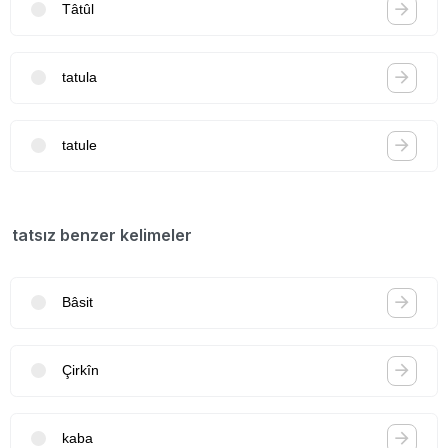
Tâtûl
tatula
tatule
tatsız benzer kelimeler
Bâsit
Çirkîn
kaba