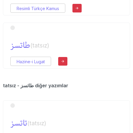
Resimli Türkçe Kamus
طاتسز
(tatsız)
Hazine-i Lugat
tatsız - طاتسز diğer yazımlar
تاتسز
(tatsız)