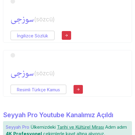
سوزجی
(sözcü)
İngilizce Sözlük
سوزجی
(sözcü)
Resimli Türkçe Kamus
Seyyah Pro Youtube Kanalımız Açıldı
Seyyah Pro
Ülkemizdeki
Tarihi ve Kültürel Mirası
Adım adım
4K Profesyonel
çekimlerle
kayıt altına
alıyoruz.