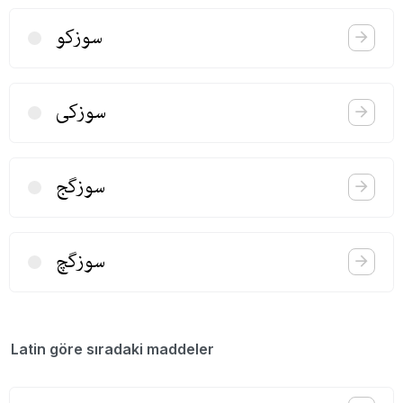
سوزكو
سوزكی
سوزگج
سوزگچ
Latin göre sıradaki maddeler