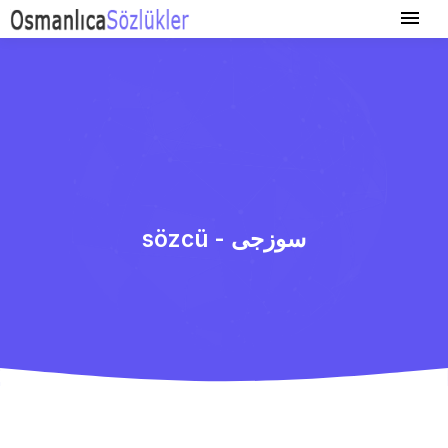
sözcü - سوزجی