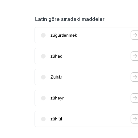
Latin göre sıradaki maddeler
züğürtlenmek
zühad
Zühâr
züheyr
zühlül