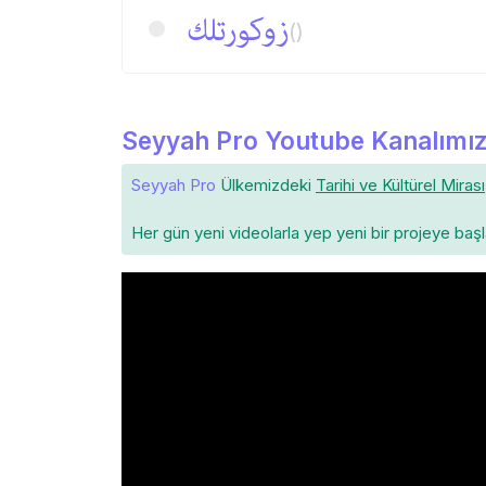
زوكورتلك
()
Seyyah Pro Youtube Kanalımız
Seyyah Pro
Ülkemizdeki
Tarihi ve Kültürel Mirası
Her gün yeni videolarla yep yeni bir projeye baş