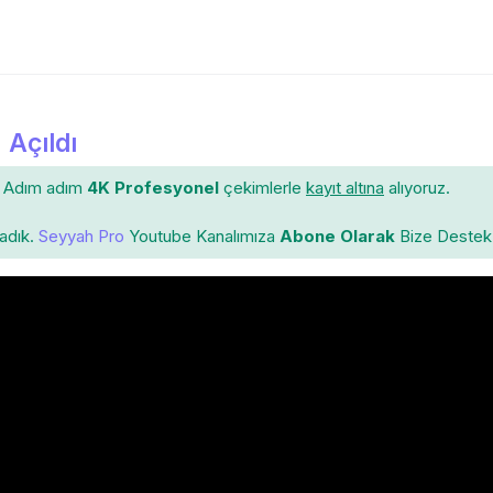
 Açıldı
Adım adım
4K Profesyonel
çekimlerle
kayıt altına
alıyoruz.
ladık.
Seyyah Pro
Youtube Kanalımıza
Abone Olarak
Bize Destek 