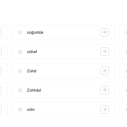
züğürtlük
zühaf
Zühd
Zühhâd
zühr