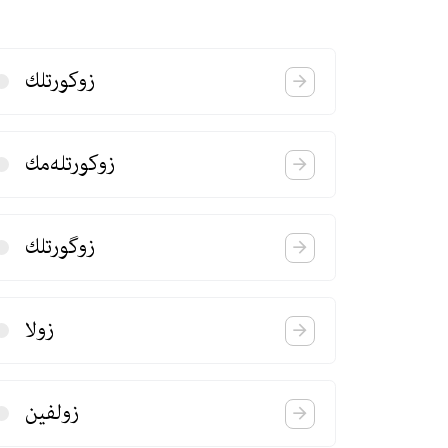
زوكورتلك
زوكورتله‌مك
زوگورتلك
زولا
زولفین