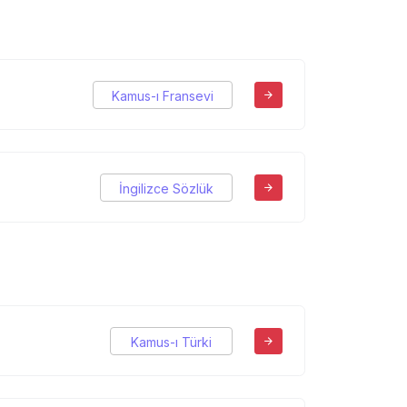
Kamus-ı Fransevi
İngilizce Sözlük
Kamus-ı Türki