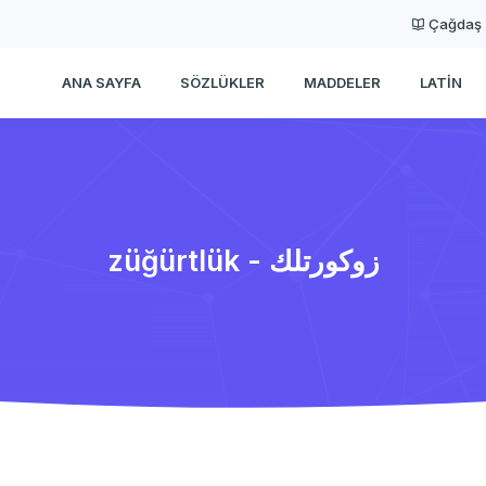
Çağdaş
ANA SAYFA
SÖZLÜKLER
MADDELER
LATIN
züğürtlük - زوكورتلك