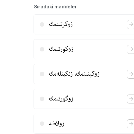
Sıradaki maddeler
زوكرتلنمك
زوكورتلمك
زوكینلنمك، زنكینله‌مك
زوگورتلمك
زولاطه