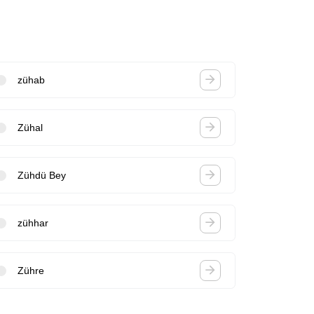
zühab
Zühal
Zühdü Bey
zühhar
Zühre