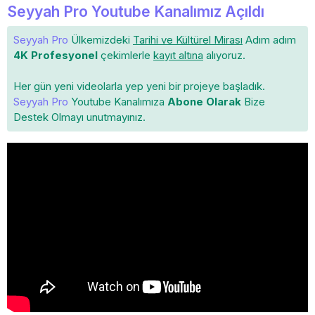
Seyyah Pro Youtube Kanalımız Açıldı
Seyyah Pro
Ülkemizdeki
Tarihi ve Kültürel Mirası
Adım adım
4K Profesyonel
çekimlerle
kayıt altına
alıyoruz.
Her gün yeni videolarla yep yeni bir projeye başladık.
Seyyah Pro
Youtube Kanalımıza
Abone Olarak
Bize
Destek Olmayı unutmayınız.