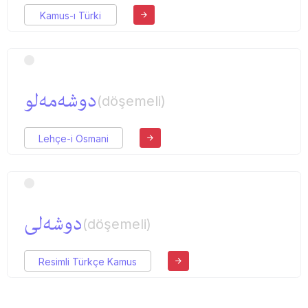
Kamus-ı Türki
دوشه‌مه‌لو
(döşemeli)
Lehçe-i Osmani
دو‌شه‌لی
(döşemeli)
Resimli Türkçe Kamus