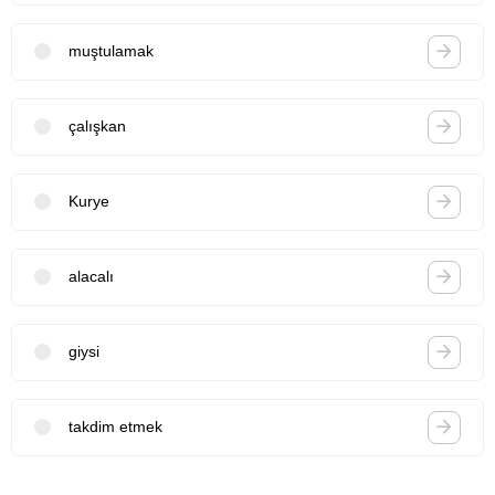
muştulamak
çalışkan
Kurye
alacalı
giysi
takdim etmek