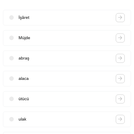
İşâret
Müjde
abraş
alaca
ütücü
ulak