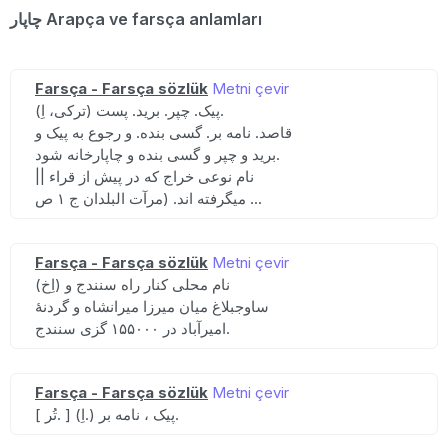
چاپار Arapça ve farsça anlamları
Farsça - Farsça sözlük
Metni çevir
(ترکی، اِ) پیک. چپر. برید. پست.
قاصد. نامه بر. گسی بنده. و رجوع به پیک و
برید و چپر و گسی بنده و چاپارخانه شود.
|| نام نوعی خراج که در پیش از قراء
میگرفته اند. (مرآت البلدان ج ۱ ص ...
Farsça - Farsça sözlük
Metni çevir
(اِخ) نام محلی کنار راه سنندج و
ساوجبلاغ میان میرزا میرانشاه و گردنهٔ
امیرآباد در ۱۵۵۰۰۰ گزی سنندج.
Farsça - Farsça sözlük
Metni çevir
[ تُر. ] (اِ.) پیک ، نامه بر.