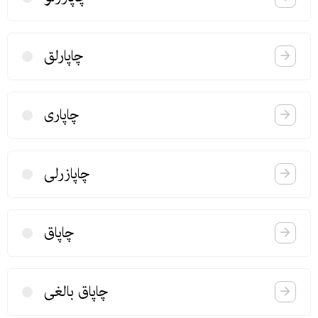
چاپارلق
چاپاری
چاپازرلی
چاپاق
چاپاق بالغی