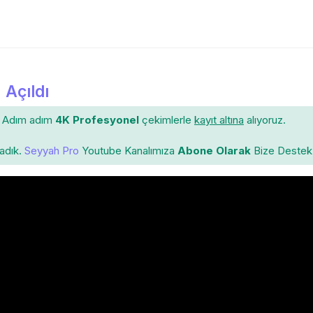
 Açıldı
Adım adım
4K Profesyonel
çekimlerle
kayıt altına
alıyoruz.
ladık.
Seyyah Pro
Youtube Kanalımıza
Abone Olarak
Bize Destek 