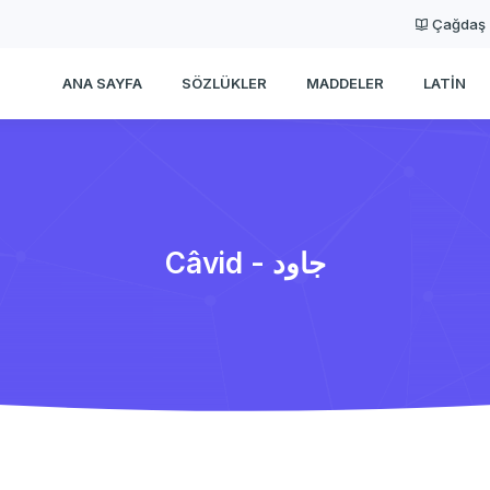
Çağdaş
ANA SAYFA
SÖZLÜKLER
MADDELER
LATIN
Câvid - جاود