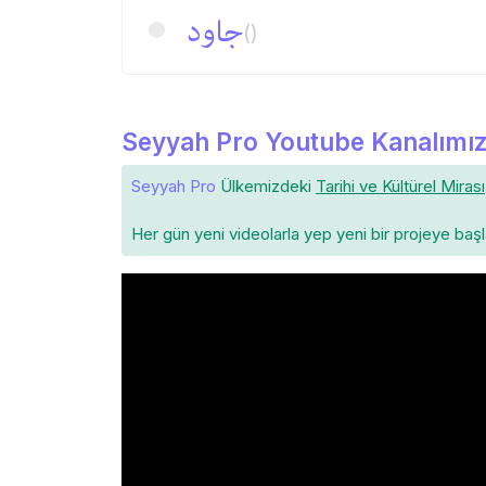
جاود
()
Seyyah Pro Youtube Kanalımız
Seyyah Pro
Ülkemizdeki
Tarihi ve Kültürel Mirası
Her gün yeni videolarla yep yeni bir projeye baş