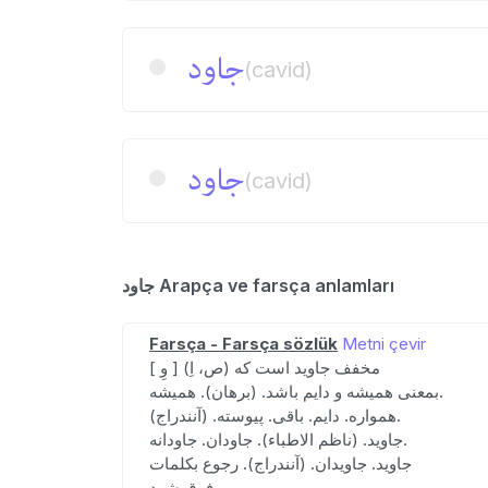
جاود
(cavid)
جاود
(cavid)
جاود Arapça ve farsça anlamları
Farsça - Farsça sözlük
Metni çevir
[ وِ ] (ص، اِ) مخفف جاوید است که
بمعنی همیشه و دایم باشد. (برهان). همیشه.
همواره. دایم. باقی. پیوسته. (آنندراج).
جاوید. (ناظم الاطباء). جاودان. جاودانه.
جاوید. جاویدان. (آنندراج). رجوع بکلمات
فوق شود.