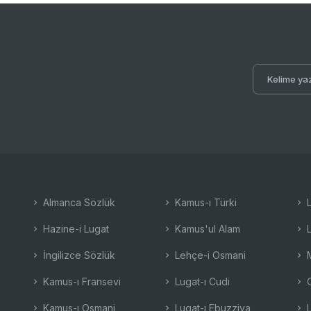
Almanca Sözlük
Kamus-ı Türki
L
Hazine-i Lugat
Kamus'ul Alam
L
İngilizce Sözlük
Lehçe-i Osmani
M
Kamus-ı Fransevi
Lugat-ı Cudi
O
Kamus-ı Osmani
Lugat-ı Ebuzziya
L