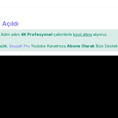
 Açıldı
Adım adım
4K Profesyonel
çekimlerle
kayıt altına
alıyoruz.
ladık.
Seyyah Pro
Youtube Kanalımıza
Abone Olarak
Bize Destek 