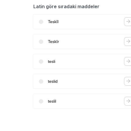
Latin göre sıradaki maddeler
Teskîl
Teskîr
tesli
teslid
teslil