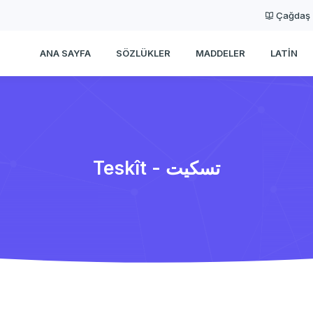
Çağdaş
ANA SAYFA
SÖZLÜKLER
MADDELER
LATIN
Teskît - تسكیت