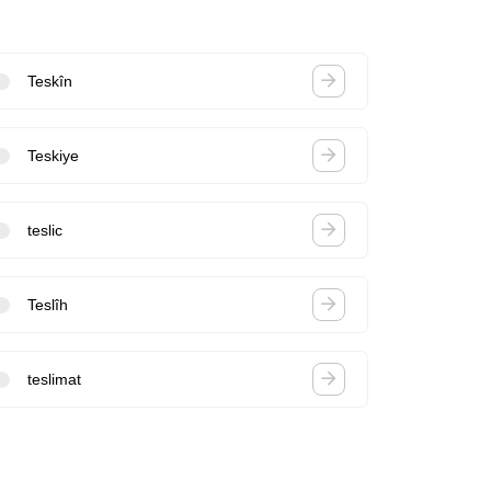
Teskîn
Teskiye
teslic
Teslîh
teslimat