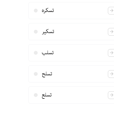
تسكره
تسكیر
تسلب
تسلح
تسلع