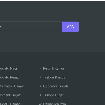
ugat-ı Naci
Resimli Kamus
ugat-ı Remzi
Türkçe Kamus
emalik-i Osmani
Coğrafya Lugatı
smanlı Lugatı
Türkçe Lugat
ugat-ı Osmâni
Osmanlıca İmla