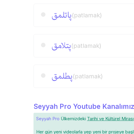
پاتلمق
(patlamak)
پتلامق
(patlamak)
پطلمق
(patlamak)
Seyyah Pro Youtube Kanalımız
Seyyah Pro
Ülkemizdeki
Tarihi ve Kültürel Mirası
Her gün yeni videolarla yep yeni bir projeye baş