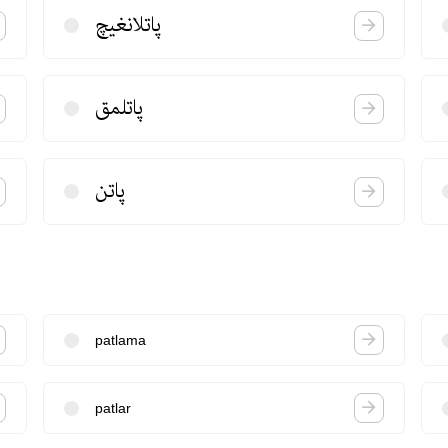
پاتلانغیچ
پاتلمق
پاتن
patlama
patlar