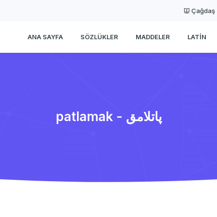
Çağdaş
ANA SAYFA
SÖZLÜKLER
MADDELER
LATIN
patlamak - پاتلامق