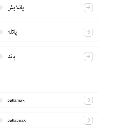
پاتلایش
پاتله
پاتنا
patlamak
patlatmak