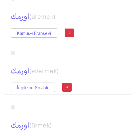
اورمك
(üremek)
Kamus-ı Fransevi
اورمك
(evermek)
İngilizce Sözlük
اورمك
(ürmek)