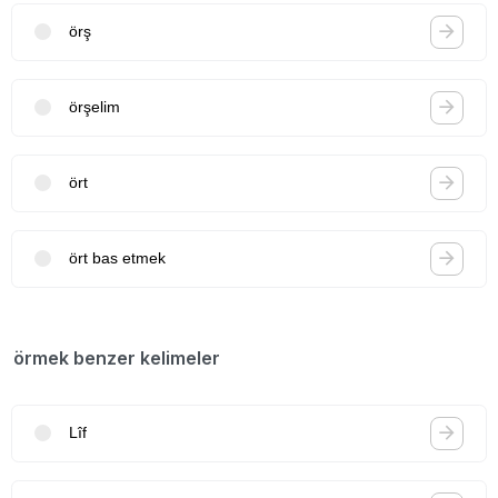
örş
örşelim
ört
ört bas etmek
örmek benzer kelimeler
Lîf