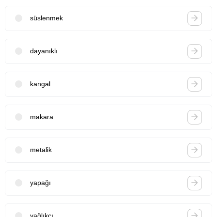
süslenmek
dayanıklı
kangal
makara
metalik
yapağı
yağlıkçı