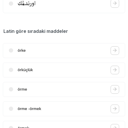
اورندلمك
Latin göre sıradaki maddeler
örke
örküçlük
örme
örme -örmek