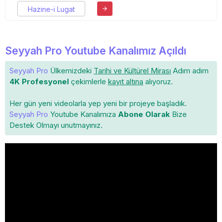
Hazine-i Lugat
Seyyah Pro Youtube Kanalımız Açıldı
Seyyah Pro
Ülkemizdeki
Tarihi ve Kültürel Mirası
Adım adım
4K Profesyonel
çekimlerle
kayıt altına
alıyoruz.
Her gün yeni videolarla yep yeni bir projeye başladık.
Seyyah Pro
Youtube Kanalımıza
Abone Olarak
Bize
Destek Olmayı unutmayınız.