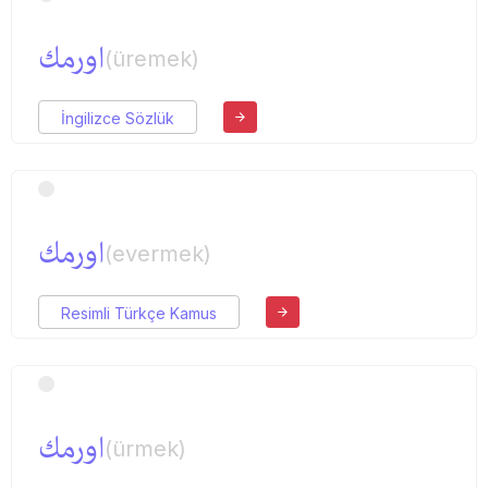
اورمك
(üremek)
İngilizce Sözlük
اورمك
(evermek)
Resimli Türkçe Kamus
اورمك
(ürmek)