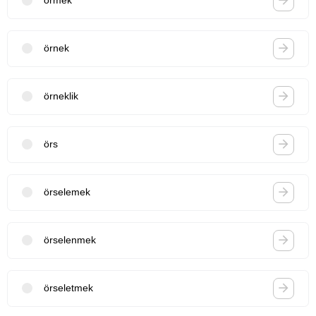
örmek
örnek
örneklik
örs
örselemek
örselenmek
örseletmek