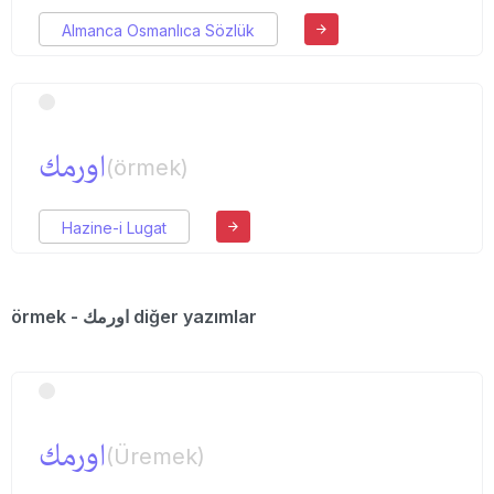
Almanca Osmanlıca Sözlük
اورمك
(örmek)
Hazine-i Lugat
örmek - اورمك diğer yazımlar
اورمك
(Üremek)