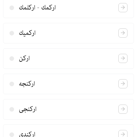
اركمك - اركلمك
اركمیك
اركن
اركنجه
اركنجی
اركندی