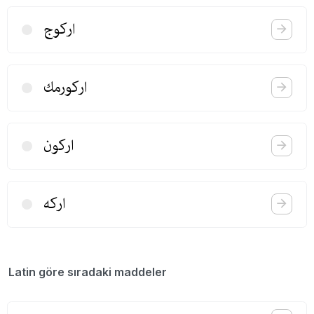
اركوج
اركورمك
اركون
اركه
Latin göre sıradaki maddeler