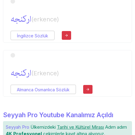
اركنجه
(erkence)
İngilizce Sözlük
اركنجه
(Erkence)
Almanca Osmanlıca Sözlük
Seyyah Pro Youtube Kanalımız Açıldı
Seyyah Pro
Ülkemizdeki
Tarihi ve Kültürel Mirası
Adım adım
4K Profesyonel
çekimlerle
kayıt altına
alıyoruz.