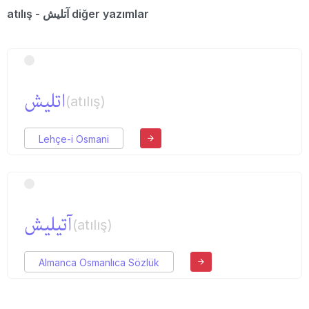
atılış - آتلیش diğer yazımlar
اتلیش
(atılış)
Lehçe-i Osmani
آتیلیش
(atılış)
Almanca Osmanlıca Sözlük