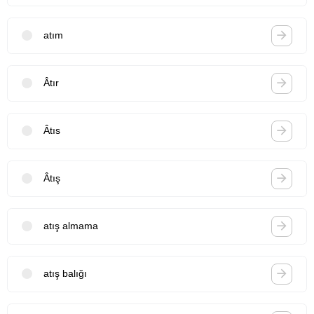
atım
Âtır
Âtıs
Âtış
atış almama
atış balığı