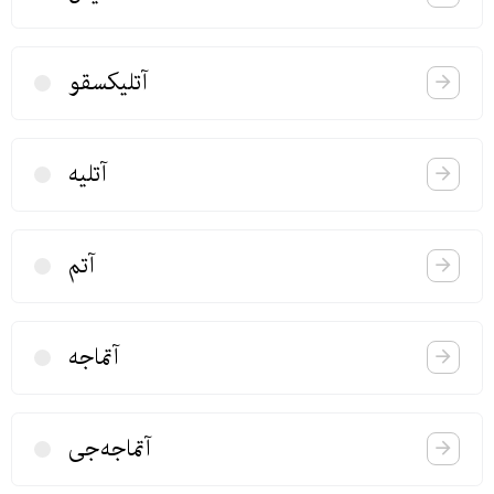
آتلیكسقو
آتلیه
آتم
آتماجه
آتماجه‌جی