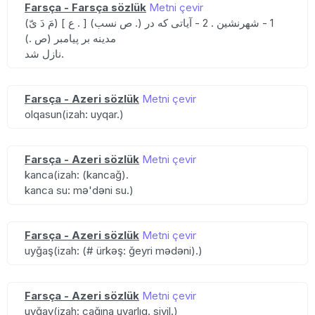
Farsça - Farsça sözlük
Metni çevir
(مَ دَ یّ) [ ع . ] (ص نسب .) 1 - شهرنشین . 2 - آیاتی که در
مدینه بر پیامبر (ص .)
نازل شد.
Farsça - Azeri sözlük
Metni çevir
olqasun(izah: uyqar.)
Farsça - Azeri sözlük
Metni çevir
kanca(izah: (kancağ).
kanca su: mə'dəni su.)
Farsça - Azeri sözlük
Metni çevir
uyğaş(izah: (# ürkəş: ğeyri mədəni).)
Farsça - Azeri sözlük
Metni çevir
uyğay(izah: çağına uyarlıq. sivil.)