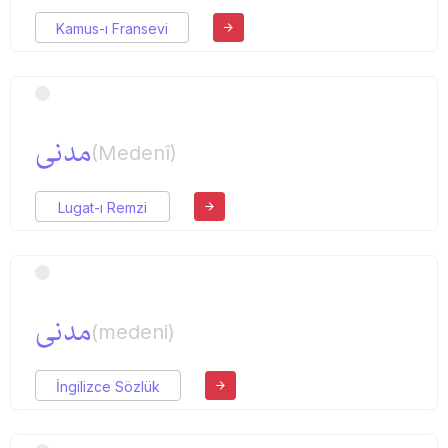
Kamus-ı Fransevi
مدنی
(Medenî)
Lugat-ı Remzi
مدنی
(medeni)
İngilizce Sözlük