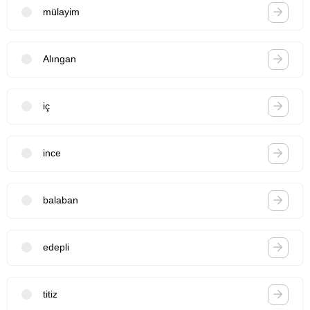
mülayim
Alıngan
iç
ince
balaban
edepli
titiz