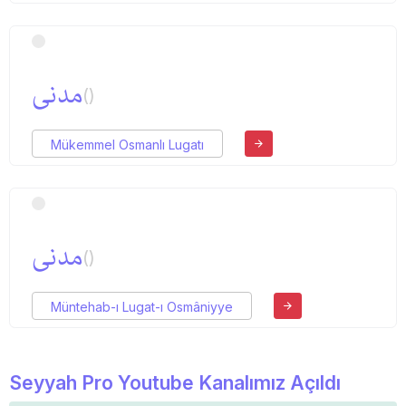
مدنی
()
Mükemmel Osmanlı Lugatı
مدنی
()
Müntehab-ı Lugat-ı Osmâniyye
Seyyah Pro Youtube Kanalımız Açıldı