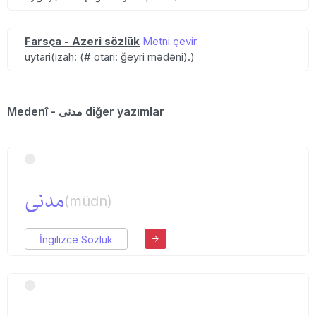
Farsça - Azeri sözlük
Metni çevir
uytari(izah: (# otari: ğeyri mədəni).)
Medenî - مدنی diğer yazımlar
مدنی
(müdn)
İngilizce Sözlük