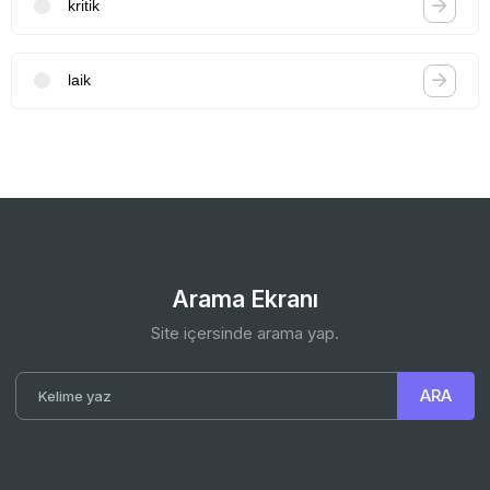
kritik
laik
Arama Ekranı
Site içersinde arama yap.