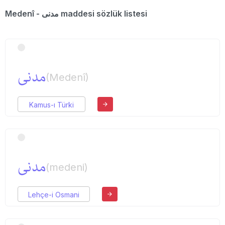
Medenî - مدنی maddesi sözlük listesi
مدنی
(Medenî)
Kamus-ı Türki
مدنی
(medeni)
Lehçe-i Osmani