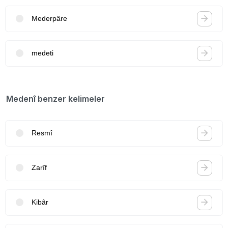
Mederpâre
medeti
Medenî benzer kelimeler
Resmî
Zarîf
Kibâr