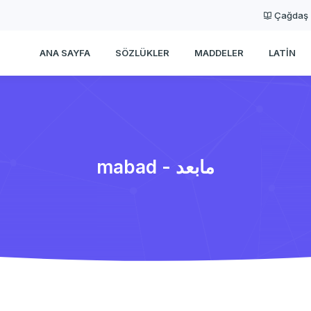
Çağdaş
ANA SAYFA
SÖZLÜKLER
MADDELER
LATIN
mabad - مابعد