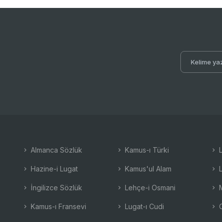
Almanca Sözlük
Kamus-ı Türki
L
Hazine-i Lugat
Kamus'ul Alam
L
İngilizce Sözlük
Lehçe-i Osmani
M
Kamus-ı Fransevi
Lugat-ı Cudi
O