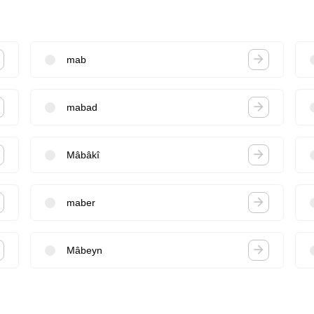
mab
mabad
Mâbâkî
maber
Mâbeyn