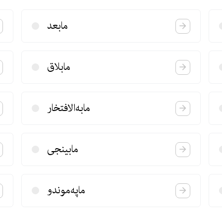
مابعد
مابلاق
مابه‌الافتخار
مابینجی
ماپه‌موندو