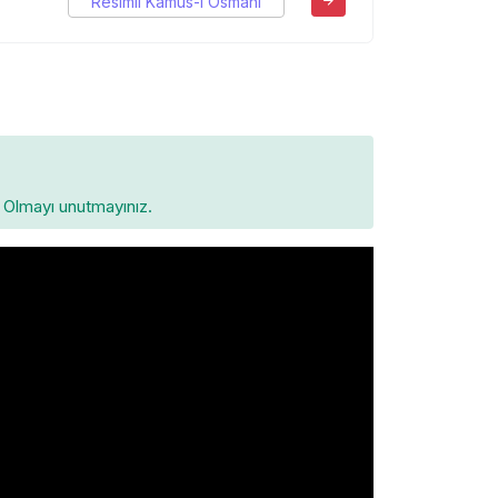
Resimli Kamus-ı Osmani
Olmayı unutmayınız.