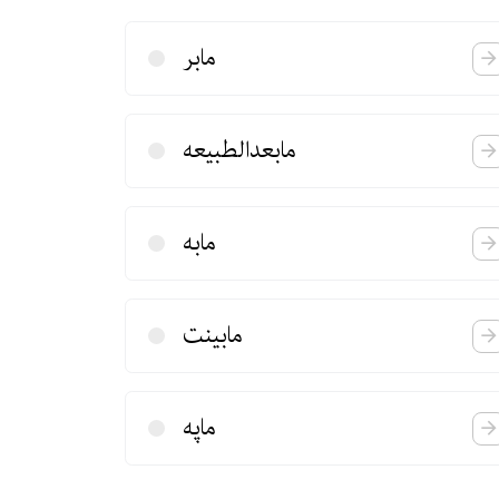
مابر
مابعدالطبیعه
مابه
مابینت
ماپه