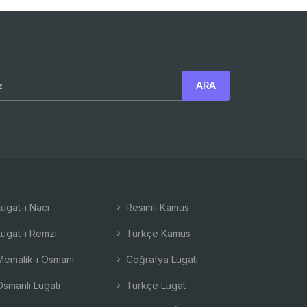
ugat-ı Naci
Resimli Kamus
ugat-ı Remzi
Türkçe Kamus
emalik-i Osmani
Coğrafya Lugatı
smanlı Lugatı
Türkçe Lugat