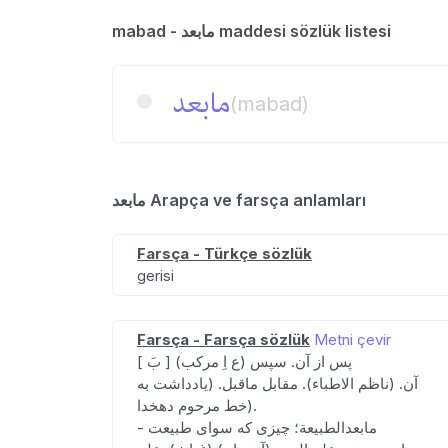
mabad - مابعد maddesi sözlük listesi
مابعد
(mabad)
مابعد Arapça ve farsça anlamları
Farsça - Türkçe sözlük
gerisi
Farsça - Farsça sözlük
Metni çevir
[ بَ ] (ع اِ مرکب) پس از آن. سپس
آن. (ناظم الاطباء). مقابل ماقبل. (یادداشت به
خط مرحوم دهخدا).
- مابعدالطبیعة؛ چیزی که سوای طبیعت