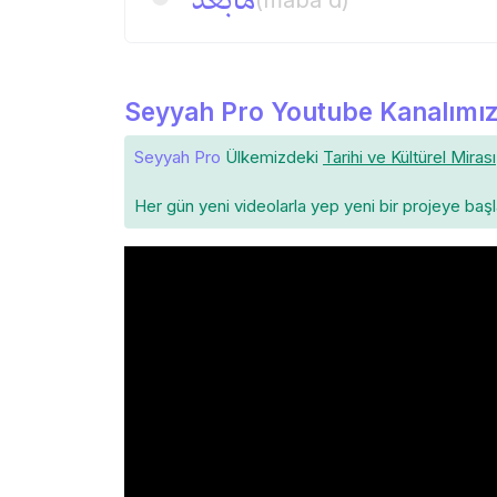
مابعد
(maba'd)
Seyyah Pro Youtube Kanalımız
Seyyah Pro
Ülkemizdeki
Tarihi ve Kültürel Mirası
Her gün yeni videolarla yep yeni bir projeye baş