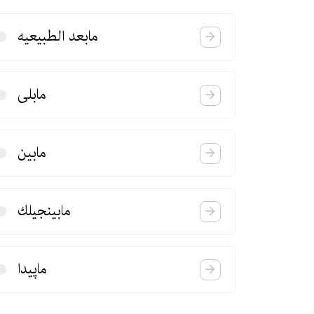
مابعد الطبیعیه
مابلی
مابین
مابینجیلك
ماپیدا