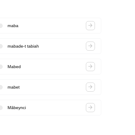
maba
mabade-t tabiah
Mabed
mabet
Mâbeynci