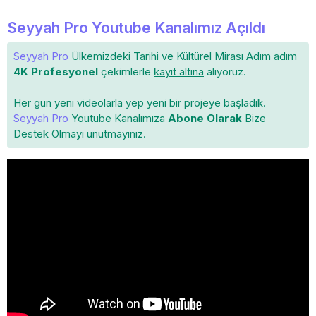
Seyyah Pro Youtube Kanalımız Açıldı
Seyyah Pro
Ülkemizdeki
Tarihi ve Kültürel Mirası
Adım adım
4K Profesyonel
çekimlerle
kayıt altına
alıyoruz.
Her gün yeni videolarla yep yeni bir projeye başladık.
Seyyah Pro
Youtube Kanalımıza
Abone Olarak
Bize
Destek Olmayı unutmayınız.