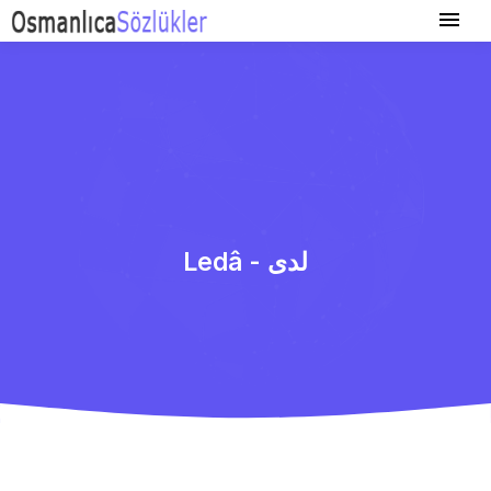
Ledâ - لدی