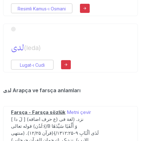
Resimli Kamus-ı Osmani
لدی
(leda)
Lugat-ı Cudi
لدی Arapça ve farsça anlamları
Farsça - Farsça sözlük
Metni çevir
[ لَ دا ] (ع حرف اضافه) نزد. (لغة فی
لَدُن) قوله تعالی:{/B وَ أَلْفَیََا سَیِّدَهََا
لَدَی اَلْبََابِ ۹-۱۳۱۲:۲۵/}(قرآن ۱۲/۲۵). (منتهی
الارب). نزدیک. (ترجمان القرآن جرجانی).