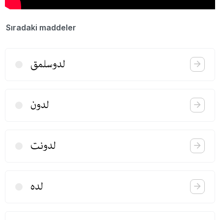
Sıradaki maddeler
لدوسلمق
لدون
لدونت
لده