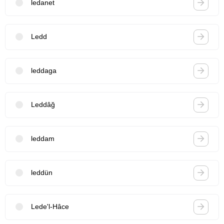
ledanet
Ledd
leddaga
Leddâğ
leddam
leddün
Lede'l-Hâce