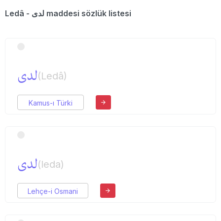
Ledâ - لدی maddesi sözlük listesi
لدی
(Ledâ)
Kamus-ı Türki
لدی
(leda)
Lehçe-i Osmani