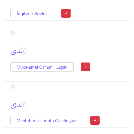
İngilizce Sözlük
لدی
()
Mükemmel Osmanlı Lugatı
لدی
()
Müntehab-ı Lugat-ı Osmâniyye