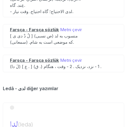
عِند. گاه.
- لدی الاحتیاج؛ گاه احتیاج. وقت نیاز.
Farsça - Farsça sözlük
Metni çevir
[ لُ دْ دی ی ] (ص نسبی) منسوب به لد
که موضعی است به شام. (سمعانی).
Farsça - Farsça sözlük
Metni çevir
(لَ دا) [ ع . ] (ق .) 1 - نزد، نزدیک . 2 - وقت ، هنگام .
Ledâ - لدی diğer yazımlar
لدا
(leda)