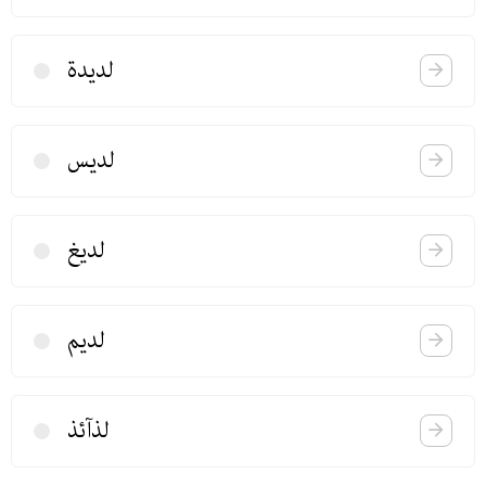
لدیدة
لدیس
لدیغ
لدیم
لذآئذ