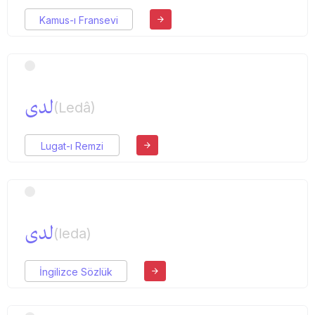
Kamus-ı Fransevi
لدی
(Ledâ)
Lugat-ı Remzi
لدی
(leda)
İngilizce Sözlük