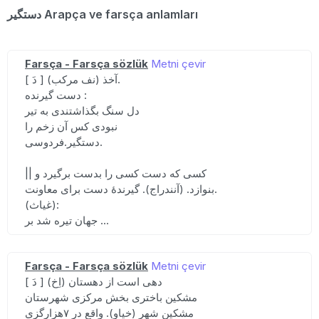
دستگیر Arapça ve farsça anlamları
Farsça - Farsça sözlük
Metni çevir
[ دَ ] (نف مرکب) آخذ.
دست گیرنده :
دل سنگ بگذاشتندی به تیر
نبودی کس آن زخم را
دستگیر.فردوسی.
|| کسی که دست کسی را بدست برگیرد و
بنوازد. (آنندراج). گیرندهٔ دست برای معاونت.
(غیاث):
جهان تیره شد بر ...
Farsça - Farsça sözlük
Metni çevir
[ دَ ] (اِخ) دهی است از دهستان
مشکین باختری بخش مرکزی شهرستان
مشکین شهر (خیاو). واقع در ۷هزارگزی