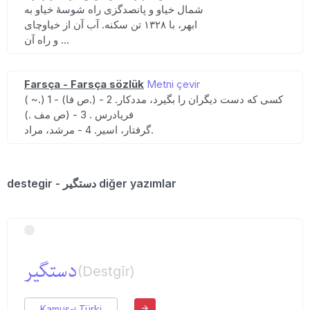
شمال خیاو و پانصدگزی راه شوسهٔ خیاو به
ابهر، با ۱۳۲۸ تن سکنه. آب آن از خیاوچای
و راه آن ...
Farsça - Farsça sözlük
Metni çevir
( ~.) 1 - (ص فا.) کسی که دست دیگران را بگیرد، مددکار. 2 -
فریادرس . 3 - (ص مف .)
گرفتار، اسیر. 4 - مرشد، مراد.
destegir - دستگیر diğer yazımlar
دستگیر
(Destgîr)
Kamus-ı Türki