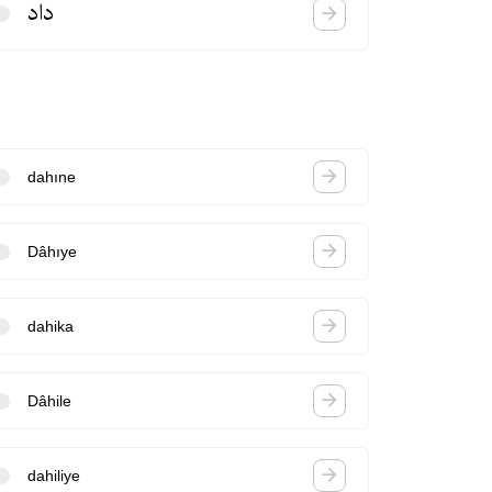
داد
dahıne
Dâhıye
dahika
Dâhile
dahiliye