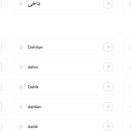
داخی
Dahıliye
dahıs
Dahîk
dahilan
dahili