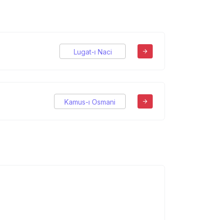
Lugat-ı Naci
Kamus-ı Osmani