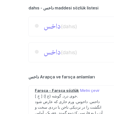
dahıs - داخس maddesi sözlük listesi
داخس
(dahıs)
داخس
(dahıs)
داخس Arapça ve farsça anlamları
Farsça - Farsça sözlük
Metni çevir
[ خِ ] (ع اِ) خوی درد. گوشه.
داحس. داحوس. ورم حاری که عارض شود
انگشت را در نزدیکی ناخن با دردی سخت و
آن را به فارسی کژدمه گویند. عقربک. آماس