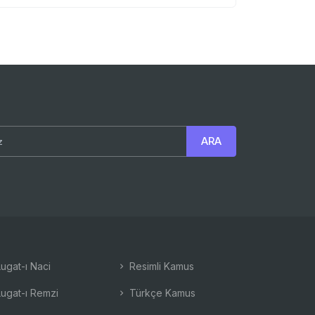
ugat-ı Naci
Resimli Kamus
ugat-ı Remzi
Türkçe Kamus