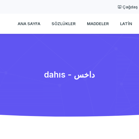
Çağdaş
ANA SAYFA
SÖZLÜKLER
MADDELER
LATIN
dahıs - داخس