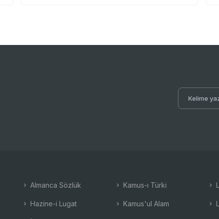
Almanca Sözlük
Kamus-ı Türki
L
Hazine-i Lugat
Kamus'ul Alam
L