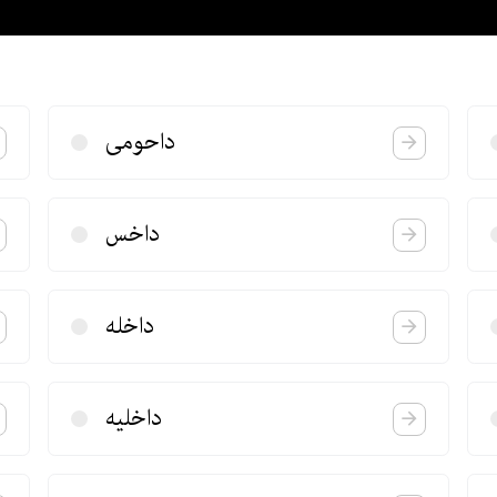
داحومی
داخس
داخله
داخلیه