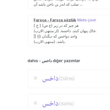
صلب که اندر بن ناخن باشد آن ...
Farsça - Farsça sözlük
Metni çevir
[ خِ ] (ع ص) هر چیز که در زیر
خاک پنهان کنند. داخسة. (از منتهی الارب).
|| (اِ) واحد دواخس که دیگدان
باشد. (منتهی الارب).
dahıs - داخس diğer yazımlar
داخس
(Dâhis)
داخس
(dahis)