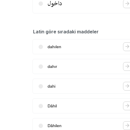
داخول
Latin göre sıradaki maddeler
dahılen
dahır
dahi
Dâhil
Dâhilen