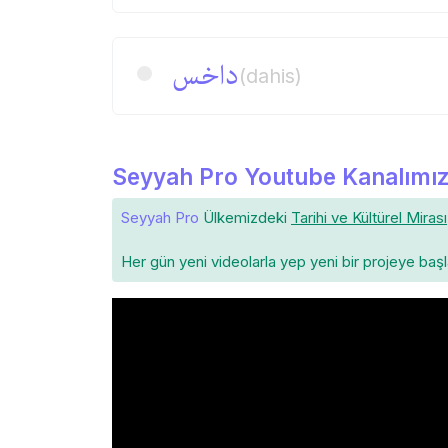
داخس
(dahis)
Seyyah Pro Youtube Kanalımız
Seyyah Pro
Ülkemizdeki
Tarihi ve Kültürel Mirası
Her gün yeni videolarla yep yeni bir projeye baş