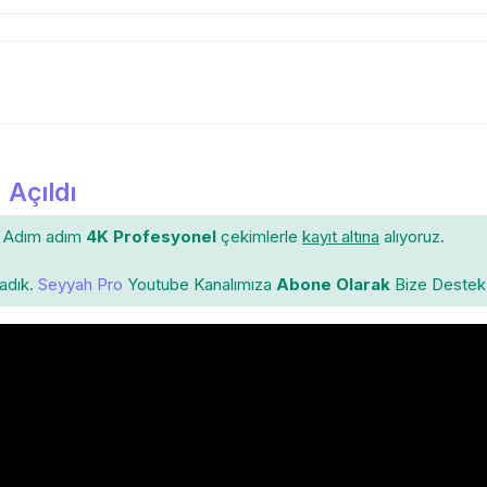
 Açıldı
Adım adım
4K Profesyonel
çekimlerle
kayıt altına
alıyoruz.
ladık.
Seyyah Pro
Youtube Kanalımıza
Abone Olarak
Bize Destek 