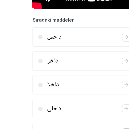
Sıradaki maddeler
داحس
داخر
داخلا
داخلی