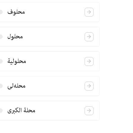
محلوف
محلول
محلولیة
محله‌لی
محلة الكبری