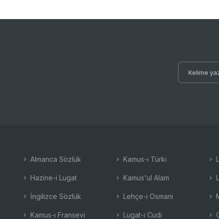
Almanca Sözlük
Kamus-ı Türki
L
Hazine-i Lugat
Kamus'ul Alam
L
İngilizce Sözlük
Lehçe-i Osmani
M
Kamus-ı Fransevi
Lugat-ı Cudi
O