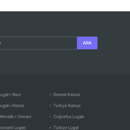
ugat-ı Naci
Resimli Kamus
ugat-ı Remzi
Türkçe Kamus
emalik-i Osmani
Coğrafya Lugatı
smanlı Lugatı
Türkçe Lugat