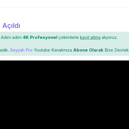
 Açıldı
Adım adım
4K Profesyonel
çekimlerle
kayıt altına
alıyoruz.
ladık.
Seyyah Pro
Youtube Kanalımıza
Abone Olarak
Bize Destek 