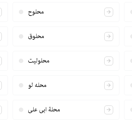
محلوح
محلوق
محلولیت
محله لو
محلة ابی علی