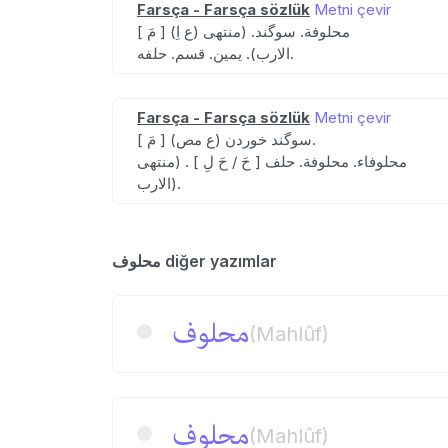
Farsça - Farsça sözlük
Metni çevir
[ مَ ] (ع اِ) محلوفة. سوگند. (منتهی
الارب). یمین. قسم. حلفه.
Farsça - Farsça sözlük
Metni çevir
[ مَ ] (ع مص) سوگند خوردن.
محلوفاء. محلوفة. حلف [ حَ / حَ لِ ] . (منتهی
الارب).
محلوف diğer yazımlar
محلوف
(Mahlûf)
محلوف
(Mahlûf)