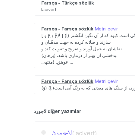
Farsça - Türkçe sözlük
lacivert
Farsça - Farsça sözlük
Metni çevir
[ رد. لازورد.سنگی است کبود که از آن نگین انگشتر
سازند و صلایه کرده به جهت مذهّبان و
نقاشان به عمل آورند و تفریح و تقویت کند و
بدخشی آن بهتر از دزماری باشد. (برهان).
عوهق. (منتهی ...
Farsça - Farsça sözlük
Metni çevir
لاجورد diğer yazımlar
لاجورد
(lacivert)