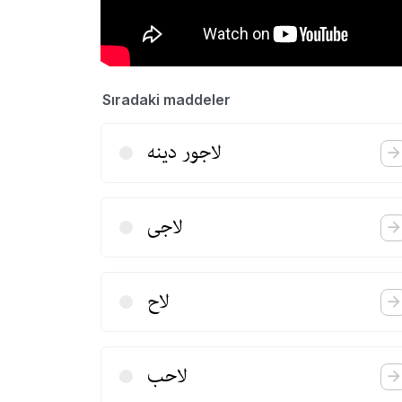
Sıradaki maddeler
لاجور دینه
لاجی
لاح
لاحب