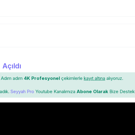
 Açıldı
Adım adım
4K Profesyonel
çekimlerle
kayıt altına
alıyoruz.
ladık.
Seyyah Pro
Youtube Kanalımıza
Abone Olarak
Bize Destek 