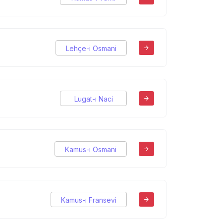
Lehçe-i Osmani
Lugat-ı Naci
Kamus-ı Osmani
Kamus-ı Fransevi