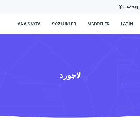
Çağdaş
ANA SAYFA
SÖZLÜKLER
MADDELER
LATIN
لاجورد