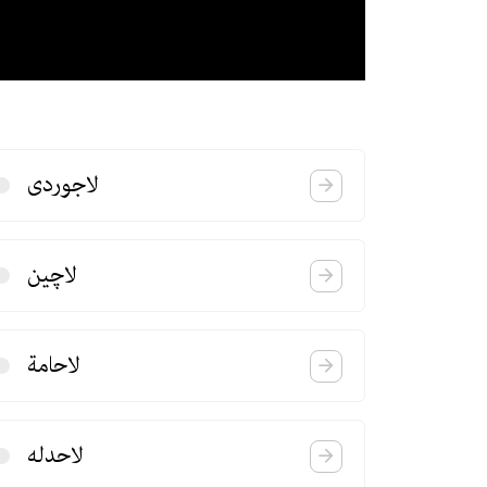
لاجوردی
لاچین
لاحامة
لاحدله