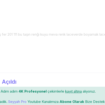
aş fer 201 111 bu taşın renği kuyu meva renk laceverde boyamak la
 Açıldı
Adım adım
4K Profesyonel
çekimlerle
kayıt altına
alıyoruz.
ladık.
Seyyah Pro
Youtube Kanalımıza
Abone Olarak
Bize Destek 