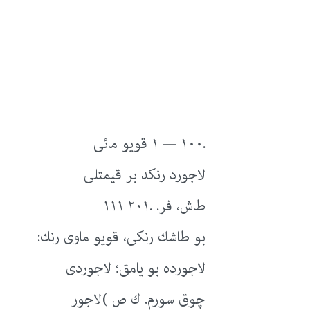
.١٠٠ — ١ قویو مائی
لاجورد رنكد بر قیمتلی
طاش، فر. .٢٠١ ١١١
بو طاشك رنكی، قویو ماوی رنك:
لاجورده بو یامق؛ لاجوردی
چوق سورم. ك ص )لاجور