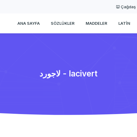
Çağdaş
ANA SAYFA
SÖZLÜKLER
MADDELER
LATIN
لاجورد - lacivert