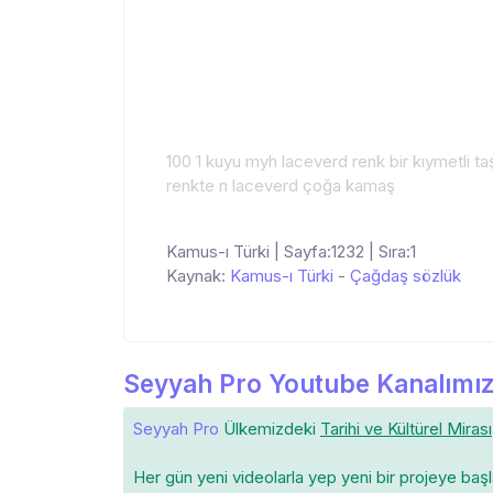
100 1 kuyu myh laceverd renk bir kıymetli t
renkte n laceverd çoğa kamaş
Kamus-ı Türki | Sayfa:1232 | Sıra:1
Kaynak:
Kamus-ı Türki
-
Çağdaş sözlük
Seyyah Pro Youtube Kanalımız
Seyyah Pro
Ülkemizdeki
Tarihi ve Kültürel Mirası
Her gün yeni videolarla yep yeni bir projeye baş