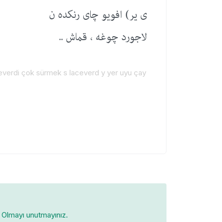
ی یر) افویو چای رنكده ن
لاجورد چوغه ، قماش ..
ceverdi çok sürmek s laceverd y yer uyu çay
Olmayı unutmayınız.