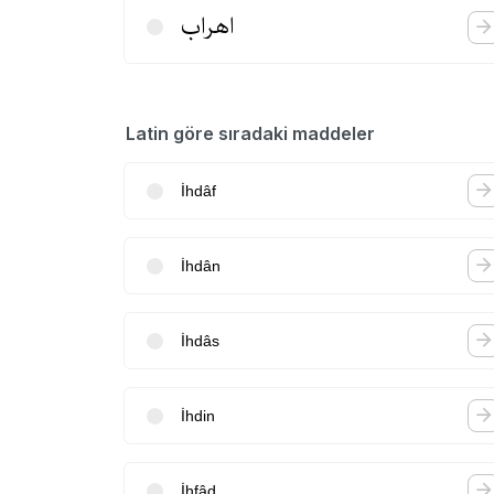
اهراب
Latin göre sıradaki maddeler
İhdâf
İhdân
İhdâs
İhdin
İhfâd