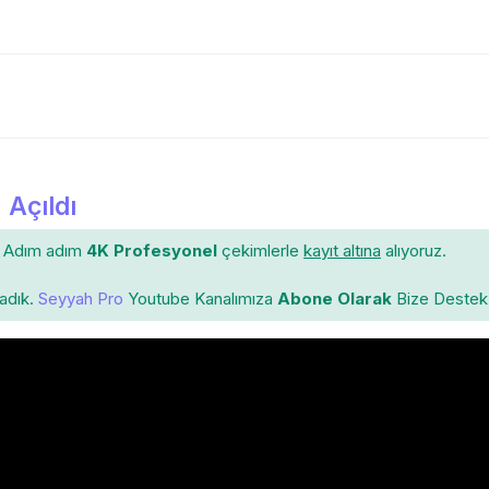
 Açıldı
Adım adım
4K Profesyonel
çekimlerle
kayıt altına
alıyoruz.
ladık.
Seyyah Pro
Youtube Kanalımıza
Abone Olarak
Bize Destek 