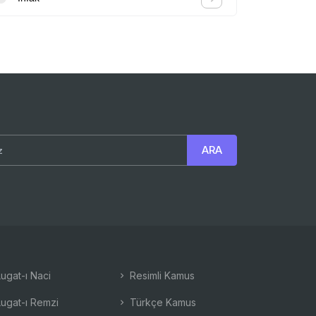
ugat-ı Naci
Resimli Kamus
ugat-ı Remzi
Türkçe Kamus