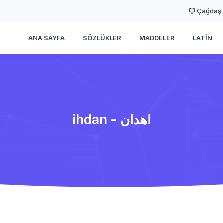
Çağdaş
ANA SAYFA
SÖZLÜKLER
MADDELER
LATIN
ihdan - اهدان