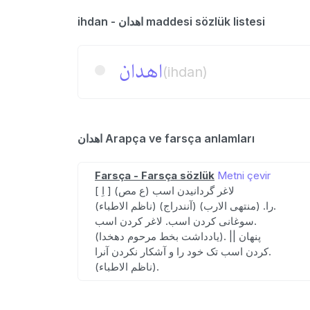
ihdan - اهدان maddesi sözlük listesi
اهدان
(ihdan)
اهدان Arapça ve farsça anlamları
Farsça - Farsça sözlük
Metni çevir
[ اِ ] (ع مص) لاغر گردانیدن اسب
را. (منتهی الارب) (آنندراج) (ناظم الاطباء).
سوغانی کردن اسب. لاغر کردن اسب.
(یادداشت بخط مرحوم دهخدا). || پنهان
کردن اسب تک خود را و آشکار نکردن آنرا.
(ناظم الاطباء).