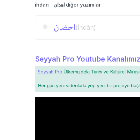
ihdan - اهدان diğer yazımlar
احضان
(İhdân)
Seyyah Pro Youtube Kanalımız
Seyyah Pro
Ülkemizdeki
Tarihi ve Kültürel Mirası
Her gün yeni videolarla yep yeni bir projeye baş