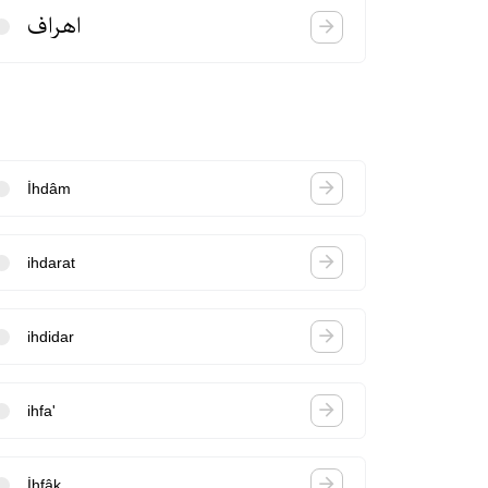
اهراف
İhdâm
ihdarat
ihdidar
ihfa'
İhfâk