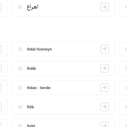
اهراع
ihdal hüsneyn
İhdâr
ihdas - kerde
İhfâ
İhfâf