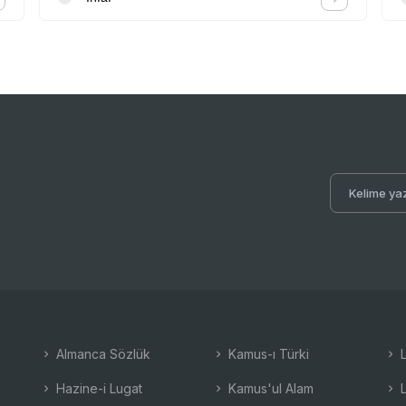
Almanca Sözlük
Kamus-ı Türki
L
Hazine-i Lugat
Kamus'ul Alam
L