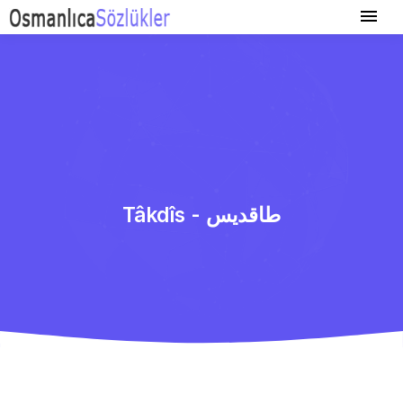
Tâkdîs - طاقدیس