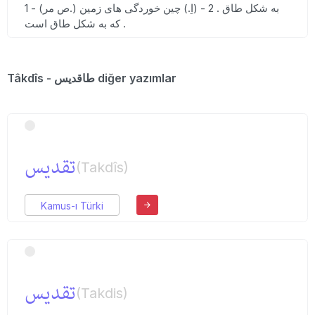
1 - (ص مر.) به شکل طاق . 2 - (اِ.) چین خوردگی های زمین
که به شکل طاق است .
Tâkdîs - طاقدیس diğer yazımlar
تقدیس
(Takdîs)
Kamus-ı Türki
تقدیس
(Takdis)