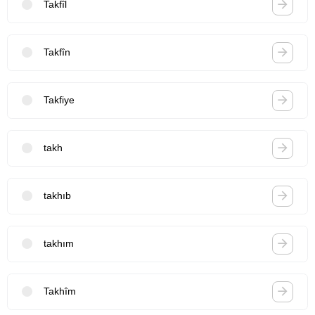
Takfîl
Takfîn
Takfiye
takh
takhıb
takhım
Takhîm