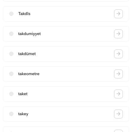
Takdîs
takdumiyyet
takdümet
takeometre
taket
takey