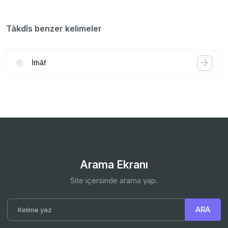
Tâkdîs benzer kelimeler
İthâf
Arama Ekranı
Site içersinde arama yap.