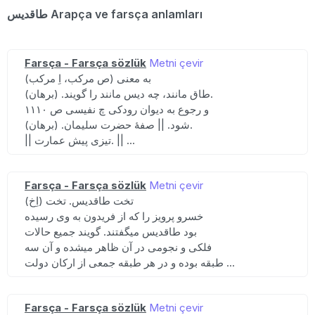
طاقدیس Arapça ve farsça anlamları
Farsça - Farsça sözlük
Metni çevir
(ص مرکب، اِ مرکب) به معنی
طاق مانند، چه دیس مانند را گویند. (برهان).
و رجوع به دیوان رودکی چ نفیسی ص ۱۱۱۰
شود. || صفهٔ حضرت سلیمان. (برهان).
|| تیزی پیش عمارت. || ...
Farsça - Farsça sözlük
Metni çevir
(اِخ) تخت طاقدیس. تخت
خسرو پرویز را که از فریدون به وی رسیده
بود طاقدیس میگفتند. گویند جمیع حالات
فلکی و نجومی در آن ظاهر میشده و آن سه
طبقه بوده و در هر طبقه جمعی از ارکان دولت ...
Farsça - Farsça sözlük
Metni çevir