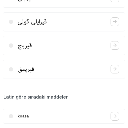
قیرایلی كولی
قیرباج
قیرپمق
Latin göre sıradaki maddeler
kırasa