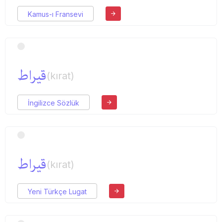
Kamus-ı Fransevi
قیراط
(kırat)
İngilizce Sözlük
قیراط
(kırat)
Yeni Türkçe Lugat