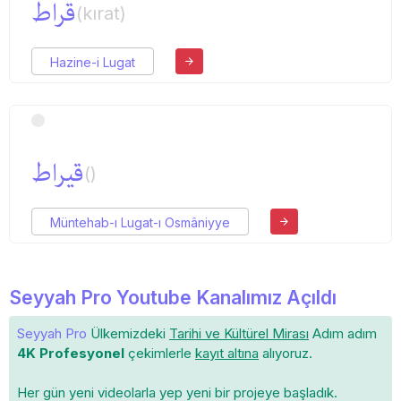
قراط
(kırat)
Hazine-i Lugat
قیراط
()
Müntehab-ı Lugat-ı Osmâniyye
Seyyah Pro Youtube Kanalımız Açıldı
Seyyah Pro
Ülkemizdeki
Tarihi ve Kültürel Mirası
Adım adım
4K Profesyonel
çekimlerle
kayıt altına
alıyoruz.
Her gün yeni videolarla yep yeni bir projeye başladık.