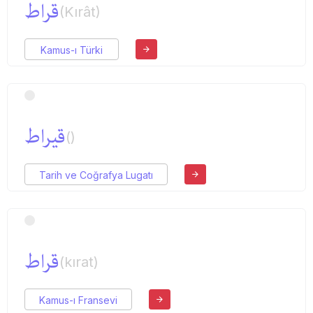
قراط
(Kırât)
Kamus-ı Türki
قیراط
()
Tarih ve Coğrafya Lugatı
قراط
(kırat)
Kamus-ı Fransevi