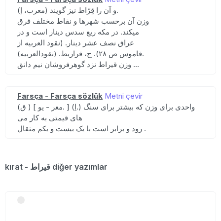
(معرب، اِ) و آن را قِرّاط نیز گویند.
وزن آن برحسب شهرها و نقاط مختلف فرق
میکند. در مکه ربع سدس دینار است و در
عراق نصف عشر دینار. (نقود العربیه از
قاموس ص ۲۸). ج، قراریط. (نقودالعربیه).
وزن قیراط نزد گوهرفروشان نیم دانق ...
Farsça - Farsça sözlük
Metni çevir
(ق ) [ معر - یو. ] (اِ.) واحدی برای وزن که بیشتر برای سنگ
های قیمتی به کار می
رود و برابر است با یک بیست و یکم مثقال .
kırat - قیراط diğer yazımlar