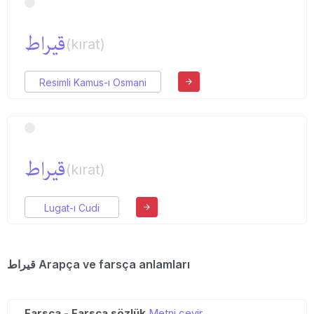
قیراط
(kırat)
Resimli Kamus-ı Osmani
قیراط
(kırat)
Lugat-ı Cudi
قیراط Arapça ve farsça anlamları
Farsça - Farsça sözlük
Metni çevir