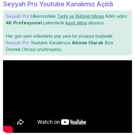
Seyyah Pro Youtube Kanalımız Açıldı
Seyyah Pro
Ülkemizdeki
Tarihi ve Kültürel Mirası
Adım adım
4K Profesyonel
çekimlerle
kayıt altına
alıyoruz.
Her gün yeni videolarla yep yeni bir projeye başladık.
Seyyah Pro
Youtube Kanalımıza
Abone Olarak
Bize
Destek Olmayı unutmayınız.