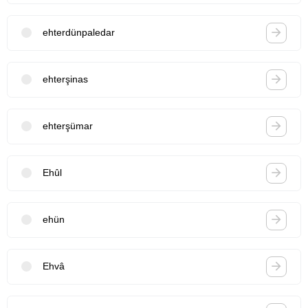
ehterdünpaledar
ehterşinas
ehterşümar
Ehûl
ehün
Ehvâ