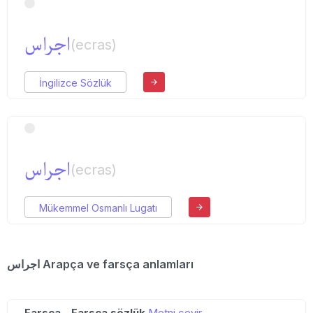
اجراس
(ecras)
İngilizce Sözlük
اجراس
(ecras)
Mükemmel Osmanlı Lugatı
اجراس Arapça ve farsça anlamları
Farsça - Farsça sözlük
Metni çevir