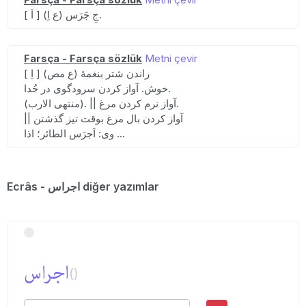
[ اَ ] (ع اِ) جِ جَرَس.
Farsça - Farsça sözlük
Metni çevir
[ اِ ] (ع مص) راندن شتر بنغمهٔ
خوش. آواز کردن سرودگوی در حُدا.
(منتهی الارب). || آواز نرم کردن مرغ.
|| آواز کردن بال مرغ بوقت تیز گذشتن
وی: اَجرَس الطائر؛ اذا ...
Ecrâs - اجراس diğer yazımlar
اجراس
()