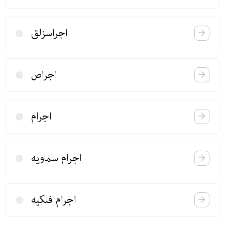
اجراسزلق
اجراص
اجرام
اجرام سماویه
اجرام فلكیه