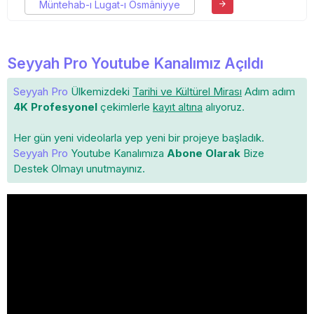
Müntehab-ı Lugat-ı Osmâniyye
Seyyah Pro Youtube Kanalımız Açıldı
Seyyah Pro
Ülkemizdeki
Tarihi ve Kültürel Mirası
Adım adım
4K Profesyonel
çekimlerle
kayıt altına
alıyoruz.
Her gün yeni videolarla yep yeni bir projeye başladık.
Seyyah Pro
Youtube Kanalımıza
Abone Olarak
Bize
Destek Olmayı unutmayınız.