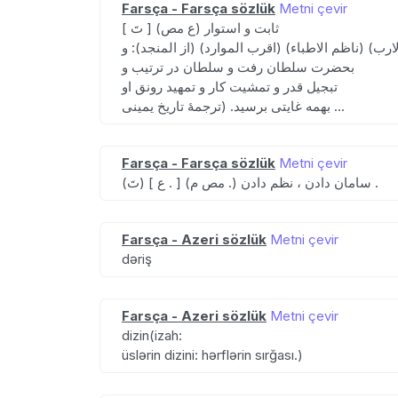
Farsça - Farsça sözlük
Metni çevir
[ تَ ] (ع مص) ثابت و استوار
ارب) (ناظم الاطباء) (اقرب الموارد) (از المنجد): و
بحضرت سلطان رفت و سلطان در ترتیب و
تبجیل قدر و تمشیت کار و تمهید رونق او
بهمه غایتی برسید. (ترجمهٔ تاریخ یمینی ...
Farsça - Farsça sözlük
Metni çevir
(تَ) [ ع . ] (مص م .) سامان دادن ، نظم دادن .
Farsça - Azeri sözlük
Metni çevir
dəriş
Farsça - Azeri sözlük
Metni çevir
dizin(izah:
üslərin dizini: hərflərin sırğası.)