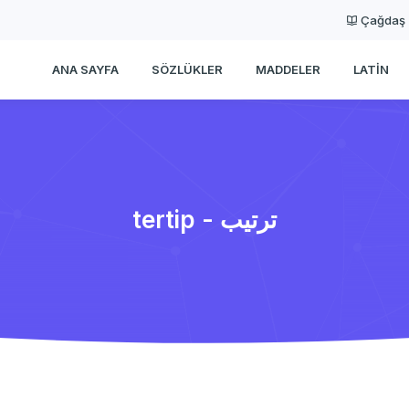
Çağdaş
ANA SAYFA
SÖZLÜKLER
MADDELER
LATIN
tertip - ترتیب