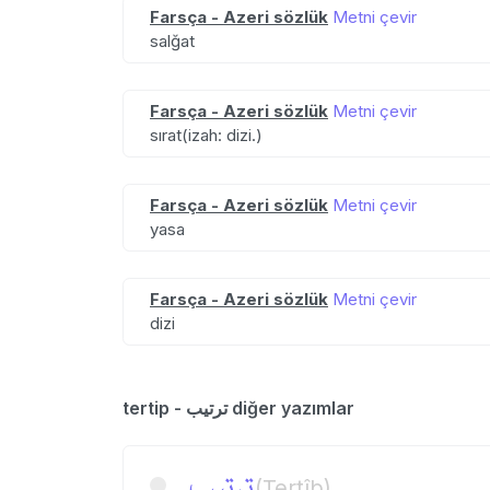
Farsça - Azeri sözlük
Metni çevir
salğat
Farsça - Azeri sözlük
Metni çevir
sırat(izah: dizi.)
Farsça - Azeri sözlük
Metni çevir
yasa
Farsça - Azeri sözlük
Metni çevir
dizi
tertip - ترتیب diğer yazımlar
ترتیب
(Tertîb)