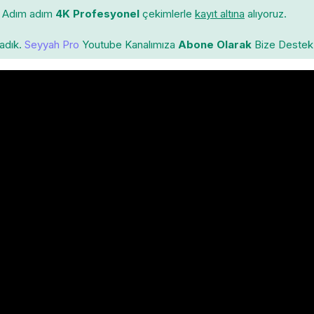
Adım adım
4K Profesyonel
çekimlerle
kayıt altına
alıyoruz.
ladık.
Seyyah Pro
Youtube Kanalımıza
Abone Olarak
Bize Destek 