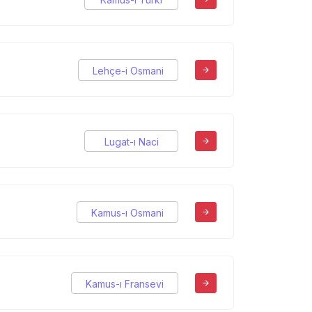
Lehçe-i Osmani
Lugat-ı Naci
Kamus-ı Osmani
Kamus-ı Fransevi