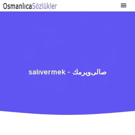
salıvermek - صالی‌ویرمك