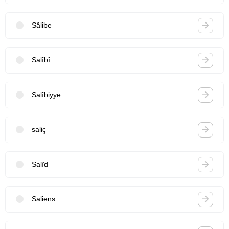
Sâlibe
Salîbî
Salîbiyye
saliç
Salîd
Saliens