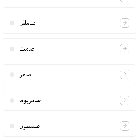
صاماش
صامت
صامر
صامریوما
صامسون