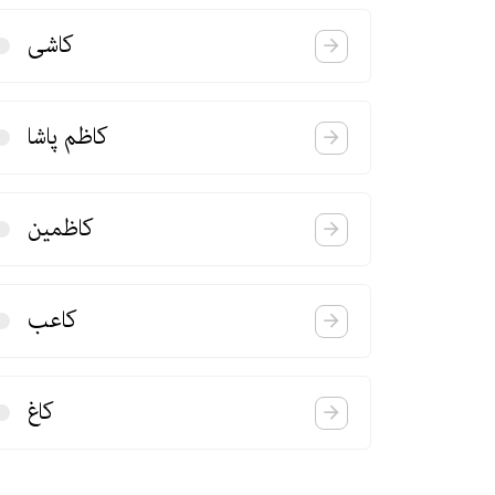
كاشی
كاظم پاشا
كاظمین
كاعب
كاغ