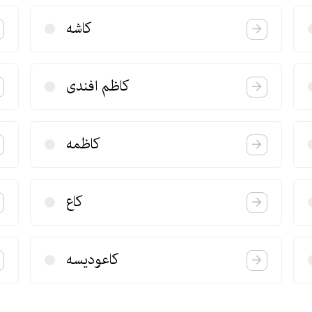
كاشه
كاظم افندی
كاظمه
كاع
كاعودیسه