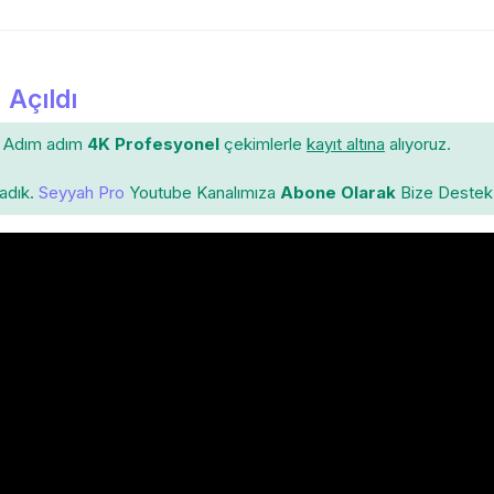
 Açıldı
Adım adım
4K Profesyonel
çekimlerle
kayıt altına
alıyoruz.
ladık.
Seyyah Pro
Youtube Kanalımıza
Abone Olarak
Bize Destek 