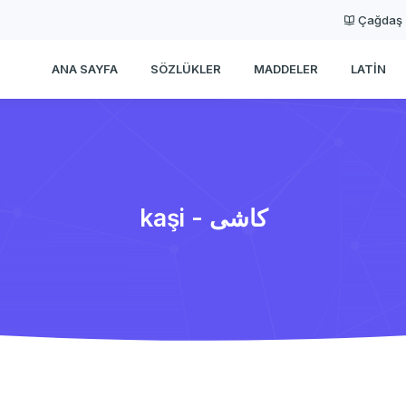
Çağdaş
ANA SAYFA
SÖZLÜKLER
MADDELER
LATIN
kaşi - كاشی