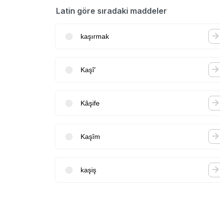
Latin göre sıradaki maddeler
kaşırmak
Kaşî'
Kâşife
Kaşîm
kaşiş