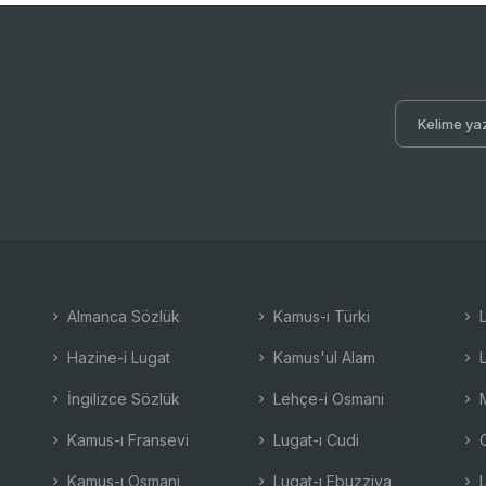
Almanca Sözlük
Kamus-ı Türki
L
Hazine-i Lugat
Kamus'ul Alam
L
İngilizce Sözlük
Lehçe-i Osmani
M
Kamus-ı Fransevi
Lugat-ı Cudi
O
Kamus-ı Osmani
Lugat-ı Ebuzziya
L