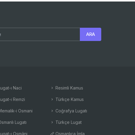
ugat-ı Naci
Resimli Kamus
ugat-ı Remzi
Türkçe Kamus
emalik-i Osmani
Coğrafya Lugatı
smanlı Lugatı
Türkçe Lugat
ugat-ı Osmâni
Osmanlıca İmla