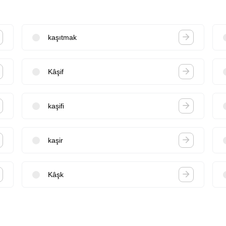
kaşıtmak
Kâşif
kaşifi
kaşir
Kâşk